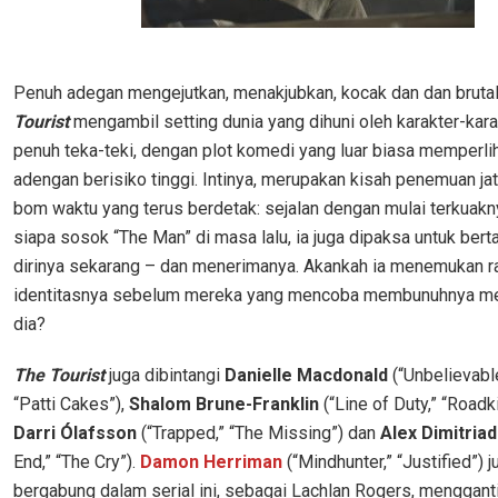
Penuh adegan mengejutkan, menakjubkan, kocak dan dan bruta
Tourist
mengambil setting dunia yang dihuni oleh karakter-kara
penuh teka-teki, dengan plot komedi yang luar biasa memperli
adengan berisiko tinggi. Intinya, merupakan kisah penemuan jat
bom waktu yang terus berdetak: sejalan dengan mulai terkuakn
siapa sosok “The Man” di masa lalu, ia juga dipaksa untuk bert
dirinya sekarang – dan menerimanya. Akankah ia menemukan r
identitasnya sebelum mereka yang mencoba membunuhnya m
dia?
The Tourist
juga dibintangi
Danielle Macdonald
(“Unbelievable
“Patti Cakes”),
Shalom Brune-Franklin
(“Line of Duty,” “Roadki
Darri Ólafsson
(“Trapped,” “The Missing”) dan
Alex Dimitria
End,” “The Cry”).
Damon Herriman
(“Mindhunter,” “Justified”) j
bergabung dalam serial ini, sebagai Lachlan Rogers, menggan