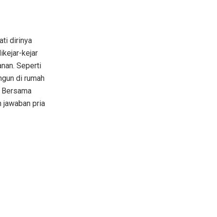
ti dirinya
ikejar-kejar
anan. Seperti
ngun di rumah
a. Bersama
 jawaban pria