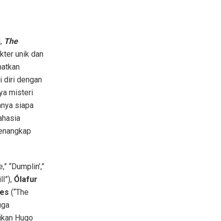
l,
The
kter unik dan
hatkan
i diri dengan
ya misteri
anya siapa
ahasia
enangkap
,” “Dumplin’,”
ll”),
Ólafur
des
(“The
uga
tikan Hugo