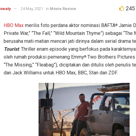
245
aswaty
24 May, 2021
in
Movie Review
HBO Max
merilis foto perdana aktor nominasi BAFTA
Jamie D
®
Private War,” “The Fall,” “Wild Mountain Thyme”) sebagai “The
berusaha mati-matian mencari jati dirinya dalam serial drama t
Tourist
. Thriller enam episode yang berfokus pada karakternya 
oleh rumah produksi pemenang Emmy
Two Brothers Pictures (
®
“The Missing,” “Fleabag”), diciptakan dan ditulis oleh penulis t
dan Jack Williams untuk HBO Max, BBC, Stan dan ZDF.