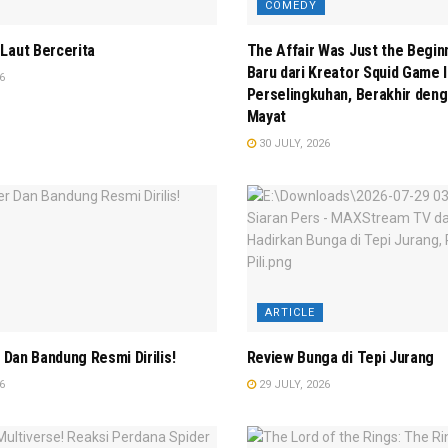
COMEDY
Laut Bercerita
The Affair Was Just the Begin
Baru dari Kreator Squid Game In
6
Perselingkuhan, Berakhir de
Mayat
30 JULY, 2026
ARTICLE
r Dan Bandung Resmi Dirilis!
Review Bunga di Tepi Jurang
6
29 JULY, 2026