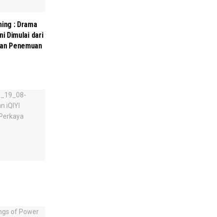
ning : Drama
i Dimulai dari
ngan Penemuan