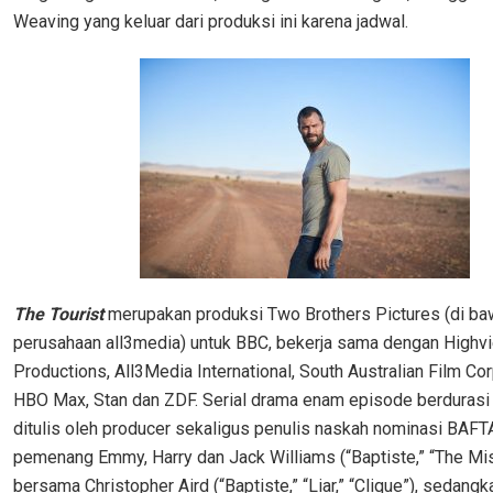
Weaving yang keluar dari produksi ini karena jadwal.
The Tourist
merupakan produksi Two Brothers Pictures (di b
perusahaan all3media) untuk BBC, bekerja sama dengan Highv
Productions, All3Media International, South Australian Film Cor
HBO Max, Stan dan ZDF. Serial drama enam episode berdurasi s
ditulis oleh producer sekaligus penulis naskah nominasi BAFT
pemenang Emmy, Harry dan Jack Williams (“Baptiste,” “The Missi
bersama Christopher Aird (“Baptiste,” “Liar,” “Clique”), sedang