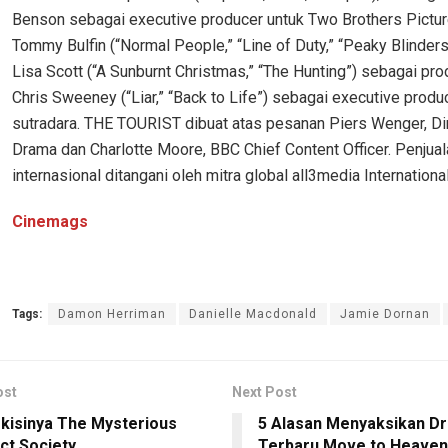
Benson sebagai executive producer untuk Two Brothers Pictu
Tommy Bulfin (“Normal People,” “Line of Duty,” “Peaky Blinders
Lisa Scott (“A Sunburnt Christmas,” “The Hunting”) sebagai pr
Chris Sweeney (“Liar,” “Back to Life”) sebagai executive produ
sutradara. THE TOURIST dibuat atas pesanan Piers Wenger, Di
Drama dan Charlotte Moore, BBC Chief Content Officer. Penjua
internasional ditangani oleh mitra global all3media International
Cinemags
Tags:
Damon Herriman
Danielle Macdonald
Jamie Dornan
ost
Next Post
i-kisinya The Mysterious
5 Alasan Menyaksikan D
ct Society
Terbaru Move to Heaven