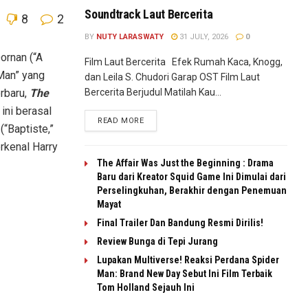
Soundtrack Laut Bercerita
8
2
BY
NUTY LARASWATY
31 JULY, 2026
0
ornan (“A
Film Laut Bercerita Efek Rumah Kaca, Knogg,
 Man” yang
dan Leila S. Chudori Garap OST Film Laut
Bercerita Berjudul Matilah Kau...
erbaru,
The
ini berasal
READ MORE
“Baptiste,”
erkenal Harry
The Affair Was Just the Beginning : Drama
Baru dari Kreator Squid Game Ini Dimulai dari
Perselingkuhan, Berakhir dengan Penemuan
Mayat
Final Trailer Dan Bandung Resmi Dirilis!
Review Bunga di Tepi Jurang
Lupakan Multiverse! Reaksi Perdana Spider
Man: Brand New Day Sebut Ini Film Terbaik
Tom Holland Sejauh Ini