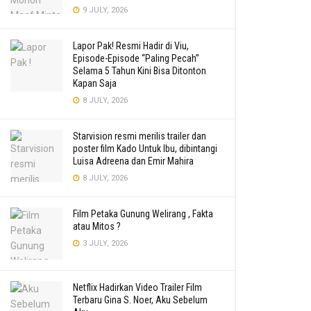
9 JULY, 2026
Lapor Pak! Resmi Hadir di Viu,
Episode-Episode “Paling Pecah”
Selama 5 Tahun Kini Bisa Ditonton
Kapan Saja
8 JULY, 2026
Starvision resmi merilis trailer dan
poster film Kado Untuk Ibu, dibintangi
Luisa Adreena dan Emir Mahira
8 JULY, 2026
Film Petaka Gunung Welirang , Fakta
atau Mitos ?
3 JULY, 2026
Netflix Hadirkan Video Trailer Film
Terbaru Gina S. Noer, Aku Sebelum