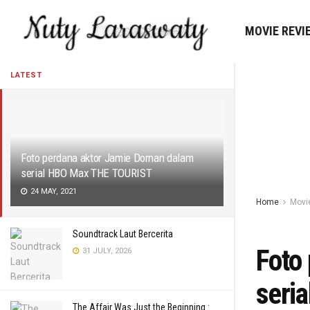
MOVIE REVI
LATEST
Foto perdana aktor Jamie Dornan dalam
serial HBO Max THE TOURIST
24 MAY, 2021
Home
Movi
Soundtrack Laut Bercerita
Foto
31 JULY, 2026
seri
The Affair Was Just the Beginning :