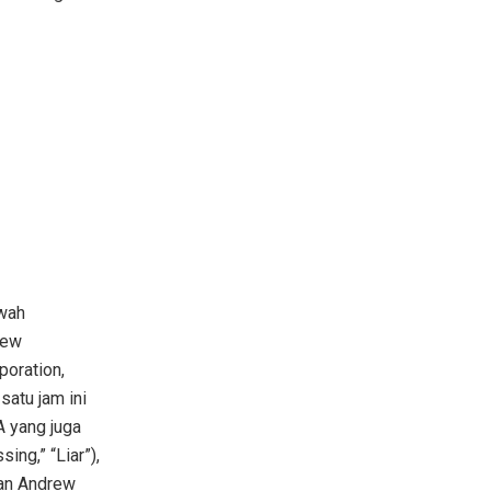
awah
iew
poration,
atu jam ini
A yang juga
ng,” “Liar”),
kan Andrew