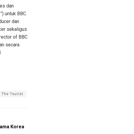
res dan
”) untuk BBC.
oducer dan
cer sekaligus
rector of BBC
lan secara
.
The Tourist
rama Korea