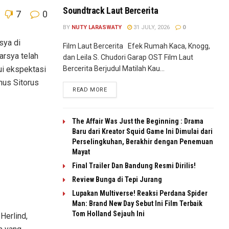
Soundtrack Laut Bercerita
7
0
BY
NUTY LARASWATY
31 JULY, 2026
0
sya di
Film Laut Bercerita Efek Rumah Kaca, Knogg,
arsya telah
dan Leila S. Chudori Garap OST Film Laut
Bercerita Berjudul Matilah Kau...
ui ekspektasi
nus Sitorus
READ MORE
The Affair Was Just the Beginning : Drama
Baru dari Kreator Squid Game Ini Dimulai dari
Perselingkuhan, Berakhir dengan Penemuan
Mayat
Final Trailer Dan Bandung Resmi Dirilis!
Review Bunga di Tepi Jurang
Lupakan Multiverse! Reaksi Perdana Spider
Man: Brand New Day Sebut Ini Film Terbaik
Tom Holland Sejauh Ini
 Herlind,