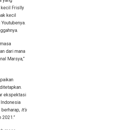
a yang
ecil Frislly
ak kecil
l Youtubenya.
nggahnya.
n masa
 dan dari mana
enal Marsya,”
paikan
ditetapkan.
ar ekspektasi
m Indonesia
 berharap,
It’s
 2021.”