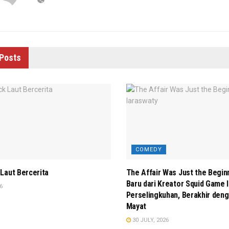
Posts
COMEDY
Laut Bercerita
The Affair Was Just the Begin
Baru dari Kreator Squid Game In
6
Perselingkuhan, Berakhir de
Mayat
30 JULY, 2026