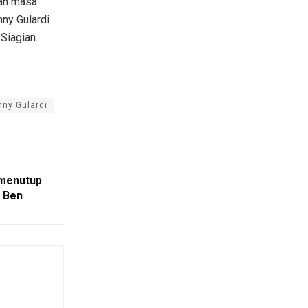
sah masa
nny Gulardi
 Siagian.
nny Gulardi
 menutup
s Ben