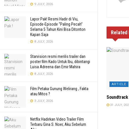
9 JULY, 2026
Lapor Pak! Resmi Hadir di Viu,
Episode-Episode “Paling Pecah”
Selama 5 Tahun Kini Bisa Ditonton
Related
Kapan Saja
8 JULY, 2026
Starvision resmi merilis trailer dan
poster film Kado Untuk Ibu, dibintangi
Luisa Adreena dan Emir Mahira
8 JULY, 2026
ARTICLE
Film Petaka Gunung Welirang , Fakta
atau Mitos ?
Soundtrack 
3 JULY, 2026
31 JULY, 202
Netflix Hadirkan Video Trailer Film
Terbaru Gina S. Noer, Aku Sebelum