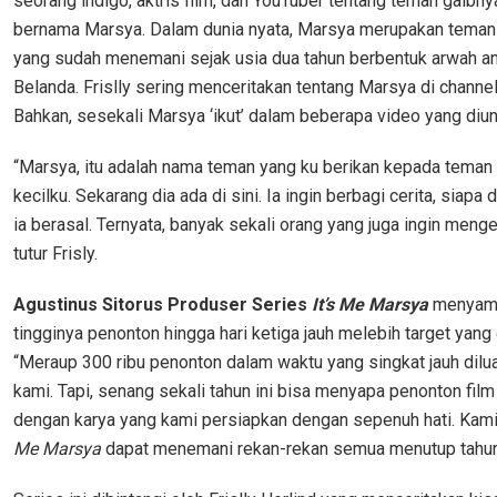
seorang indigo, aktris film, dan YouTuber tentang teman gaibny
bernama Marsya. Dalam dunia nyata, Marsya merupakan teman k
yang sudah menemani sejak usia dua tahun berbentuk arwah an
Belanda. Frislly sering menceritakan tentang Marsya di channe
Bahkan, sesekali Marsya ‘ikut’ dalam beberapa video yang diu
“Marsya, itu adalah nama teman yang ku berikan kepada tema
kecilku. Sekarang dia ada di sini. Ia ingin berbagi cerita, siapa
ia berasal. Ternyata, banyak sekali orang yang juga ingin meng
tutur Frisly.
Agustinus Sitorus Produser Series
It’s Me Marsya
menyam
tingginya penonton hingga hari ketiga jauh melebih target yang 
“Meraup 300 ribu penonton dalam waktu yang singkat jauh dilu
kami. Tapi, senang sekali tahun ini bisa menyapa penonton fil
dengan karya yang kami persiapkan dengan sepenuh hati. Kami
Me Marsya
dapat menemani rekan-rekan semua menutup tahun