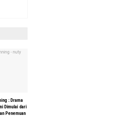
ning : Drama
i Dimulai dari
ngan Penemuan