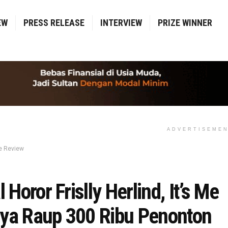
EW
PRESS RELEASE
INTERVIEW
PRIZE WINNER
ADVERTISEME
e Review
l Horor Frislly Herlind, It’s Me
ya Raup 300 Ribu Penonton