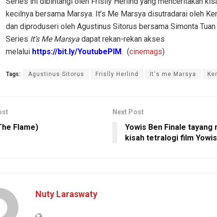
Series ini dibintangi oleh Frislly Herlind yang menceritakan ki
kecilnya bersama Marsya. It’s Me Marsya disutradarai oleh Ke
dan diproduseri oleh Agustinus Sitorus bersama Simonta Tuan
Series
It’s Me Marsya
dapat rekan-rekan akses
melalui
https://bit.ly/YoutubePIM
. (
cinemags
)
Tags:
Agustinus Sitorus
Frislly Herlind
It's me Marsya
Ke
ost
Next Post
The Flame)
Yowis Ben Finale tayang
kisah tetralogi film Yowi
Nuty Laraswaty