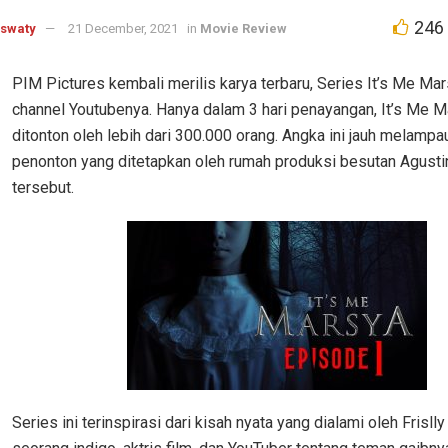
246
aswaty
21 December, 2021
in
Movie Review
PIM Pictures kembali merilis karya terbaru, Series It’s Me Mar
channel Youtubenya. Hanya dalam 3 hari penayangan, It’s Me M
ditonton oleh lebih dari 300.000 orang. Angka ini jauh melampa
penonton yang ditetapkan oleh rumah produksi besutan Agusti
tersebut.
Series ini terinspirasi dari kisah nyata yang dialami oleh Frislly