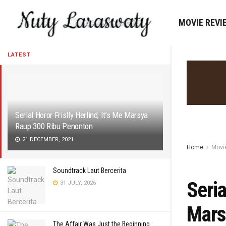
MOVIE REVI
LATEST
Serial Horor Frislly Herlind, It’s Me Marsya
Raup 300 Ribu Penonton
21 DECEMBER, 2021
Home
Movi
Soundtrack Laut Bercerita
Seria
31 JULY, 2026
Mars
The Affair Was Just the Beginning :