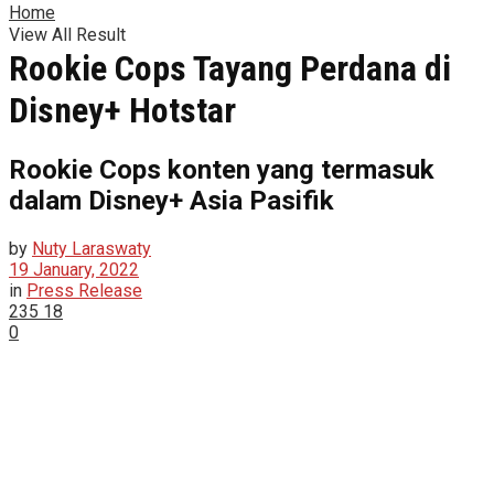
Home
View All Result
Rookie Cops Tayang Perdana di
Disney+ Hotstar
Rookie Cops konten yang termasuk
dalam Disney+ Asia Pasifik
by
Nuty Laraswaty
19 January, 2022
in
Press Release
235
18
0