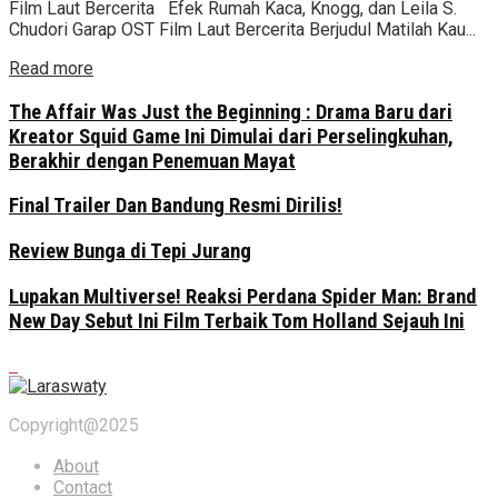
Film Laut Bercerita Efek Rumah Kaca, Knogg, dan Leila S.
Chudori Garap OST Film Laut Bercerita Berjudul Matilah Kau...
Read more
The Affair Was Just the Beginning : Drama Baru dari
Kreator Squid Game Ini Dimulai dari Perselingkuhan,
Berakhir dengan Penemuan Mayat
Final Trailer Dan Bandung Resmi Dirilis!
Review Bunga di Tepi Jurang
Lupakan Multiverse! Reaksi Perdana Spider Man: Brand
New Day Sebut Ini Film Terbaik Tom Holland Sejauh Ini
Copyright@2025
About
Contact