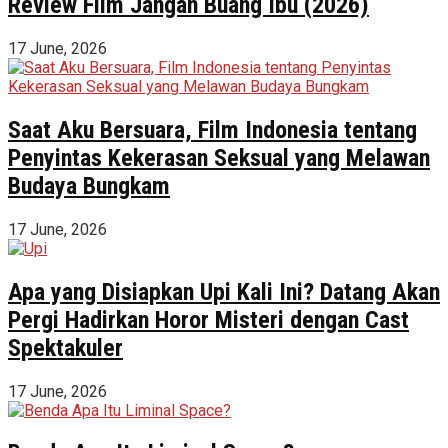
Review Film Jangan Buang Ibu (2026)
17 June, 2026
Saat Aku Bersuara, Film Indonesia tentang
Penyintas Kekerasan Seksual yang Melawan
Budaya Bungkam
17 June, 2026
Apa yang Disiapkan Upi Kali Ini? Datang Akan
Pergi Hadirkan Horor Misteri dengan Cast
Spektakuler
17 June, 2026