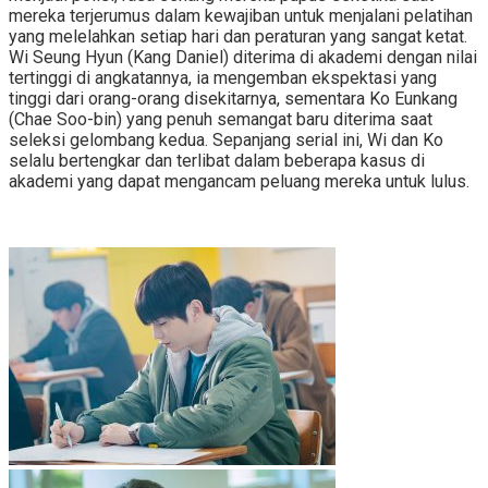
mereka terjerumus dalam kewajiban untuk menjalani pelatihan
yang melelahkan setiap hari dan peraturan yang sangat ketat.
Wi Seung Hyun (Kang Daniel) diterima di akademi dengan nilai
tertinggi di angkatannya, ia mengemban ekspektasi yang
tinggi dari orang-orang disekitarnya, sementara Ko Eunkang
(Chae Soo-bin) yang penuh semangat baru diterima saat
seleksi gelombang kedua. Sepanjang serial ini, Wi dan Ko
selalu bertengkar dan terlibat dalam beberapa kasus di
akademi yang dapat mengancam peluang mereka untuk lulus.