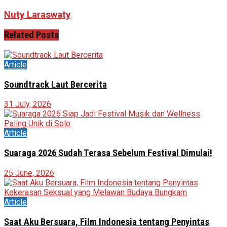
Nuty Laraswaty
Related
Posts
Article
Soundtrack Laut Bercerita
31 July, 2026
Article
Suaraga 2026 Sudah Terasa Sebelum Festival Dimulai!
25 June, 2026
Article
Saat Aku Bersuara, Film Indonesia tentang Penyintas