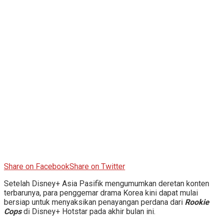
Share on Facebook
Share on Twitter
Setelah Disney+ Asia Pasifik mengumumkan deretan konten
terbarunya, para penggemar drama Korea kini dapat mulai
bersiap untuk menyaksikan penayangan perdana dari
Rookie
Cops
di Disney+ Hotstar pada akhir bulan ini.