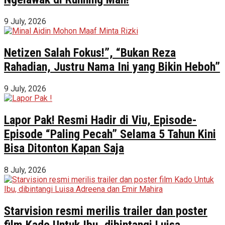
9 July, 2026
Netizen Salah Fokus!”, “Bukan Reza
Rahadian, Justru Nama Ini yang Bikin Heboh”
9 July, 2026
Lapor Pak! Resmi Hadir di Viu, Episode-
Episode “Paling Pecah” Selama 5 Tahun Kini
Bisa Ditonton Kapan Saja
8 July, 2026
Starvision resmi merilis trailer dan poster
film Kado Untuk Ibu, dibintangi Luisa