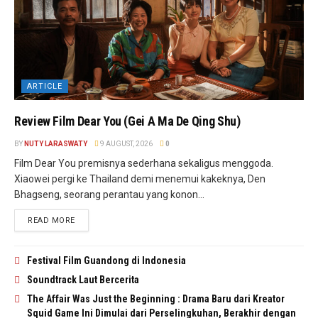
ARTICLE
Review Film Dear You (Gei A Ma De Qing Shu)
BY
NUTY LARASWATY
9 AUGUST, 2026
0
Film Dear You premisnya sederhana sekaligus menggoda.
Xiaowei pergi ke Thailand demi menemui kakeknya, Den
Bhagseng, seorang perantau yang konon...
READ MORE
Festival Film Guandong di Indonesia
Soundtrack Laut Bercerita
The Affair Was Just the Beginning : Drama Baru dari Kreator
Squid Game Ini Dimulai dari Perselingkuhan, Berakhir dengan