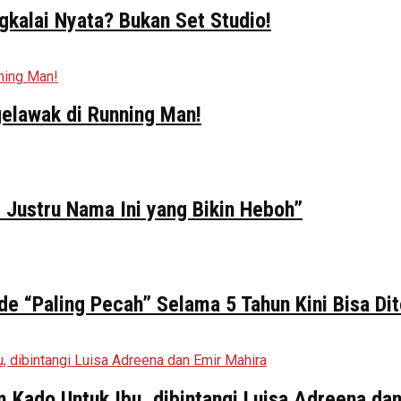
kalai Nyata? Bukan Set Studio!
elawak di Running Man!
 Justru Nama Ini yang Bikin Heboh”
de “Paling Pecah” Selama 5 Tahun Kini Bisa Di
ilm Kado Untuk Ibu, dibintangi Luisa Adreena da