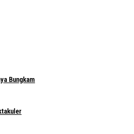
daya Bungkam
ktakuler