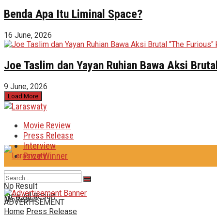
Benda Apa Itu Liminal Space?
16 June, 2026
Joe Taslim dan Yayan Ruhian Bawa Aksi Brutal
9 June, 2026
Load More
Movie Review
Press Release
Interview
Prize Winner
No Result
View All Result
No Result
ADVERTISEMENT
Home
Press Release