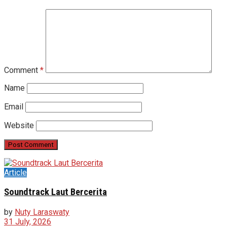
Comment
*
Name
Email
Website
Article
Soundtrack Laut Bercerita
by
Nuty Laraswaty
31 July, 2026