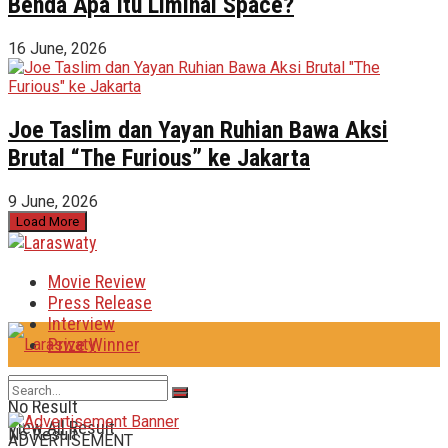
Benda Apa Itu Liminal Space?
16 June, 2026
Joe Taslim dan Yayan Ruhian Bawa Aksi
Brutal “The Furious” ke Jakarta
9 June, 2026
Load More
Movie Review
Press Release
Interview
Prize Winner
No Result
View All Result
No Result
ADVERTISEMENT