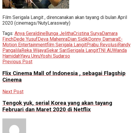
Film Serigala Langit , direncanakan akan tayang di bulan April
2020 (cinemags/NutyLaraswaty)
Tags:
Anya Geraldine
Bunga Jelitha
Cristina Surya
Damara
Finch
Dede Yusuf
Deva Mahenra
Dian Sidik
Donny Damara
E-
Motion Entertainment
film Serigala Langit
Prabu Revolusi
Randy
Pangalila
Reka Wijaya
Sekar Sari
Serigala Langit
TNI AU
Wanda
Hamidah
Yayu Unru
Yoshi Sudarso
Previous Post
Flix Cinema Mall of Indonesia , sebagai Flagship
Cinema
Next Post
Tengok yuk, serial Korea yang akan tayang
Februari dan Maret 2020 di Netflix