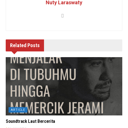
Nuty Laraswaty
Related
Posts
ARTICLE
Soundtrack Laut Bercerita