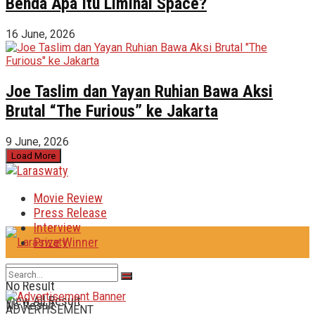
Benda Apa Itu Liminal Space?
16 June, 2026
Joe Taslim dan Yayan Ruhian Bawa Aksi
Brutal “The Furious” ke Jakarta
9 June, 2026
Load More
Movie Review
Press Release
Interview
Prize Winner
No Result
View All Result
No Result
ADVERTISEMENT