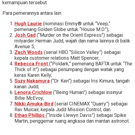
kemampuan tersebut.
Para pemerannya antara lain:
Hugh Laurie
(nominasi Emmy® untuk “Veep,”
pemenang Golden Globe untuk “House M.D.”);
Josh Gad
(“Murder on the Orient Express”) sebagai
milyarder Herman Judd, wajah dan nama lainnya di balik
Avenue 5;
Zach Woods
(serial HBO “Silicon Valley”) sebagai
kepala customer relations Matt Spencer;
Rebecca Front
(“Poldark,” pemenang BAFTA untuk “The
Thick of It”) sebagai penumpang dengan watak yang
keras Karen Kelly;
Suzy Nakamura
(“Dr. Ken”) sebagai Iris Kimura, tangah
kanan Judd;
Lenora Crichlow
(“Being Human”) sebagai insinyur
Billie McEvoy;
Nikki Amuka-Bird
(serial CINEMAX “Quarry”) sebagai
Rav Mulcair, kepala Judd Mission Control; dan
Ethan Phillips
(“Inside Llewyn Davis”) sebagai Spike
Martin, penggemar ruang angkasa dan mantan astronot.