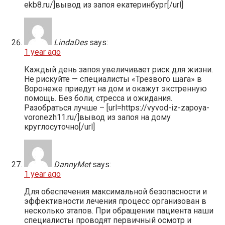
ekb8.ru/]вывод из запоя екатеринбург[/url]
LindaDes
says:
1 year ago
Каждый день запоя увеличивает риск для жизни.
Не рискуйте — специалисты «Трезвого шага» в
Воронеже приедут на дом и окажут экстренную
помощь. Без боли, стресса и ожидания.
Разобраться лучше – [url=https://vyvod-iz-zapoya-
voronezh11.ru/]вывод из запоя на дому
круглосуточно[/url]
DannyMet
says:
1 year ago
Для обеспечения максимальной безопасности и
эффективности лечения процесс организован в
несколько этапов. При обращении пациента наши
специалисты проводят первичный осмотр и