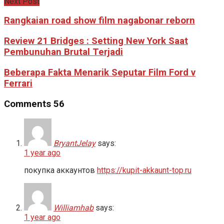
Next Post
Rangkaian road show film nagabonar reborn
Review 21 Bridges : Setting New York Saat
Pembunuhan Brutal Terjadi
Beberapa Fakta Menarik Seputar Film Ford v
Ferrari
Comments
56
BryantJelay
says:
1 year ago
покупка аккаунтов
https://kupit-akkaunt-top.ru
Williamhab
says:
1 year ago