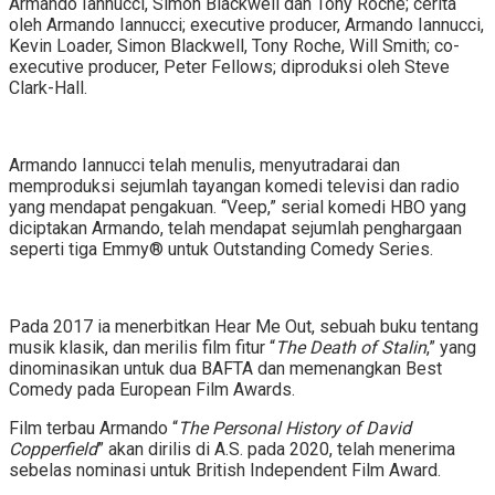
Armando Iannucci, Simon Blackwell dan Tony Roche; cerita
oleh Armando Iannucci; executive producer, Armando Iannucci,
Kevin Loader, Simon Blackwell, Tony Roche, Will Smith; co-
executive producer, Peter Fellows; diproduksi oleh Steve
Clark-Hall.
Armando Iannucci telah menulis, menyutradarai dan
memproduksi sejumlah tayangan komedi televisi dan radio
yang mendapat pengakuan. “Veep,” serial komedi HBO yang
diciptakan Armando, telah mendapat sejumlah penghargaan
seperti tiga Emmy® untuk Outstanding Comedy Series.
Pada 2017 ia menerbitkan Hear Me Out, sebuah buku tentang
musik klasik, dan merilis film fitur “
The Death of Stalin
,” yang
dinominasikan untuk dua BAFTA dan memenangkan Best
Comedy pada European Film Awards.
Film terbau Armando “
The Personal History of David
Copperfield
” akan dirilis di A.S. pada 2020, telah menerima
sebelas nominasi untuk British Independent Film Award.