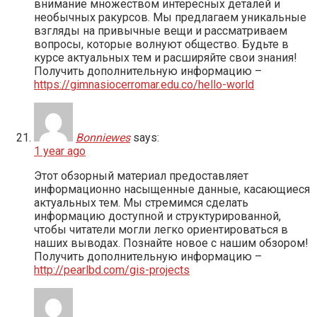
внимание множеством интересных деталей и
необычных ракурсов. Мы предлагаем уникальные
взгляды на привычные вещи и рассматриваем
вопросы, которые волнуют общество. Будьте в
курсе актуальных тем и расширяйте свои знания!
Получить дополнительную информацию –
https://gimnasiocerromar.edu.co/hello-world
Bonniewes
says:
1 year ago
Этот обзорный материал предоставляет
информационно насыщенные данные, касающиеся
актуальных тем. Мы стремимся сделать
информацию доступной и структурированной,
чтобы читатели могли легко ориентироваться в
наших выводах. Познайте новое с нашим обзором!
Получить дополнительную информацию –
http://pearlbd.com/gis-projects