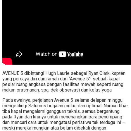
AVENUE 5 dibintangi Hugh Laurie sebagai Ryan Clark, kapten
yang percaya diri dan ramah dari “Avenue 5”, sebuah kapal
pesiar ruang angkasa dengan fasilitas mewah seperti ruang
makan prasmanan, spa, dek observasi dan kelas yoga.
Pada awalnya, perjalanan Avenue 5 selama delapan minggu
mengelilingi Saturnus berjalan mulus dan optimal. Namun tiba-
tiba kapal mengalami gangguan teknis, semua bergantung
pada Ryan dan krunya untuk menenangkan para penumpang
dan mencari cara untuk mengatasi peristiwa tak terduga ini –
meski mereka mungkin atau belum dibekali dengan