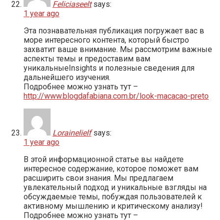
Feliciaseelt
says:
1 year ago
Эта познавательная публикация погружает вас в
море интересного контента, который быстро
захватит ваше внимание. Мы рассмотрим важные
аспекты темы и предоставим вам
уникальныеInsights и полезные сведения для
дальнейшего изучения.
Подробнее можно узнать тут –
http://www.blogdafabiana.com.br/look-macacao-preto
Lorainelielf
says:
1 year ago
В этой информационной статье вы найдете
интересное содержание, которое поможет вам
расширить свои знания. Мы предлагаем
увлекательный подход и уникальные взгляды на
обсуждаемые темы, побуждая пользователей к
активному мышлению и критическому анализу!
Подробнее можно узнать тут –