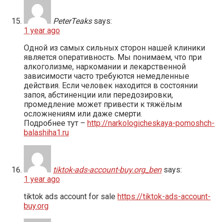
PeterTeaks
says:
1 year ago
Одной из самых сильных сторон нашей клиники
является оперативность. Мы понимаем, что при
алкоголизме, наркомании и лекарственной
зависимости часто требуются немедленные
действия. Если человек находится в состоянии
запоя, абстиненции или передозировки,
промедление может привести к тяжёлым
осложнениям или даже смерти.
Подробнее тут –
http://narkologicheskaya-pomoshch-
balashiha1.ru
tiktok-ads-account-buy.org_ben
says:
1 year ago
tiktok ads account for sale
https://tiktok-ads-account-
buy.org