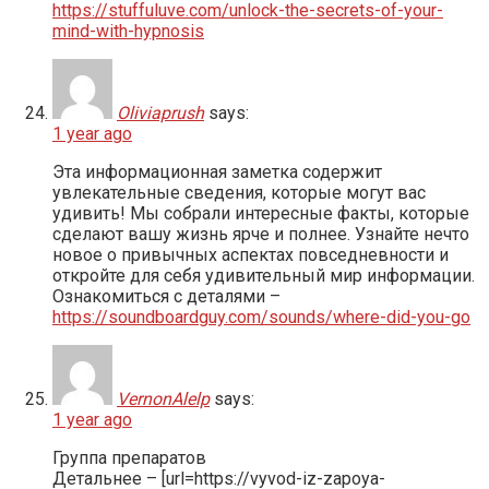
https://stuffuluve.com/unlock-the-secrets-of-your-
mind-with-hypnosis
Oliviaprush
says:
1 year ago
Эта информационная заметка содержит
увлекательные сведения, которые могут вас
удивить! Мы собрали интересные факты, которые
сделают вашу жизнь ярче и полнее. Узнайте нечто
новое о привычных аспектах повседневности и
откройте для себя удивительный мир информации.
Ознакомиться с деталями –
https://soundboardguy.com/sounds/where-did-you-go
VernonAlelp
says:
1 year ago
Группа препаратов
Детальнее – [url=https://vyvod-iz-zapoya-