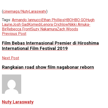
(
cinemags/NutyLaraswaty
)
Tags:
Armando Iannucci
Ethan Phillips
HBO
HBO GO
Hugh
Laurie
Josh Gad
Komedi
Lenora Crichlow
Nikki Amuka-
Bir
Rebecca Front
Suzy Nakamura
Zach Woods
Previous Post
Film Bebas Internasional Premier di Hiroshima
International Film Festival 2019
Next Post
Rangkaian road show film nagabonar reborn
Nuty Laraswaty