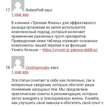
RobertPoB
says:
1 year ago
В клинике «Трезвая Жизнь» для эффективного
вывода организма из запоя используется
комплексный подход, который включает
применение различных групп препаратов.
Приведенная ниже таблица отражает основные
компоненты нашей терапии и их функции:
Узнать больше –
https://vyvod-iz-zapoya-ekb8.ru/
Cynthiamyday
says:
1 year ago
Эта статья сочетает в себе как полезные, так и
интересные сведения, которые обогатят ваше
понимание насущных тем. Мы предлагаем
практические советы и рекомендации, которые
легко внедрить в повседневную жизнь. Узнайте,
как улучшить свои навыки и обогатить свой опыт с