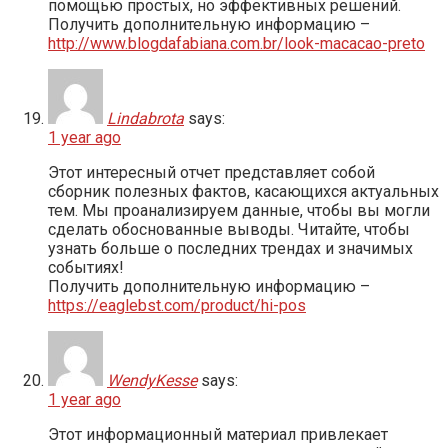
помощью простых, но эффективных решений.
Получить дополнительную информацию –
http://www.blogdafabiana.com.br/look-macacao-preto
Lindabrota
says:
1 year ago
Этот интересный отчет представляет собой
сборник полезных фактов, касающихся актуальных
тем. Мы проанализируем данные, чтобы вы могли
сделать обоснованные выводы. Читайте, чтобы
узнать больше о последних трендах и значимых
событиях!
Получить дополнительную информацию –
https://eaglebst.com/product/hi-pos
WendyKesse
says:
1 year ago
Этот информационный материал привлекает