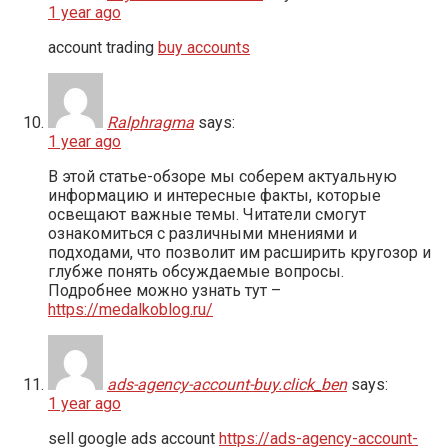
1 year ago
account trading
buy accounts
Ralphragma
says:
1 year ago
В этой статье-обзоре мы соберем актуальную
информацию и интересные факты, которые
освещают важные темы. Читатели смогут
ознакомиться с различными мнениями и
подходами, что позволит им расширить кругозор и
глубже понять обсуждаемые вопросы.
Подробнее можно узнать тут –
https://medalkoblog.ru/
ads-agency-account-buy.click_ben
says:
1 year ago
sell google ads account
https://ads-agency-account-