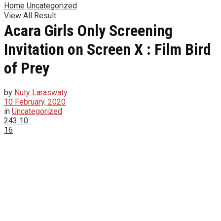
Home
Uncategorized
View All Result
Acara Girls Only Screening
Invitation on Screen X : Film Bird
of Prey
by
Nuty Laraswaty
10 February, 2020
in
Uncategorized
243
10
16