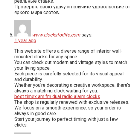
реальные ставки.
Проверьте свою удачу и получите удовольствие от
яркого мира слотов.
www.clocksforlife.com
says:
1 year ago
This website offers a diverse range of interior wall-
mounted clocks for any space.
You can check out modern and vintage styles to match
your living space.
Each piece is carefully selected for its visual appeal
and durability.
Whether you’re decorating a creative workspace, there’s
always a matching clock waiting for you.
best timex am fm dual radio alarm clocks
The shop is regularly renewed with exclusive releases.
We focus on a smooth experience, so your order is
always in good care.
Start your journey to perfect timing with just a few
clicks.