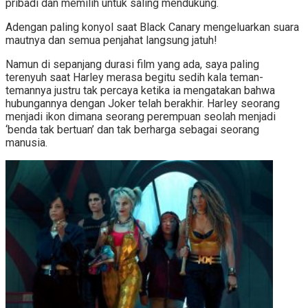
pribadi dan memilih untuk saling mendukung.
Adengan paling konyol saat Black Canary mengeluarkan suara
mautnya dan semua penjahat langsung jatuh!
Namun di sepanjang durasi film yang ada, saya paling
terenyuh saat Harley merasa begitu sedih kala teman-
temannya justru tak percaya ketika ia mengatakan bahwa
hubungannya dengan Joker telah berakhir. Harley seorang
menjadi ikon dimana seorang perempuan seolah menjadi
‘benda tak bertuan’ dan tak berharga sebagai seorang
manusia.