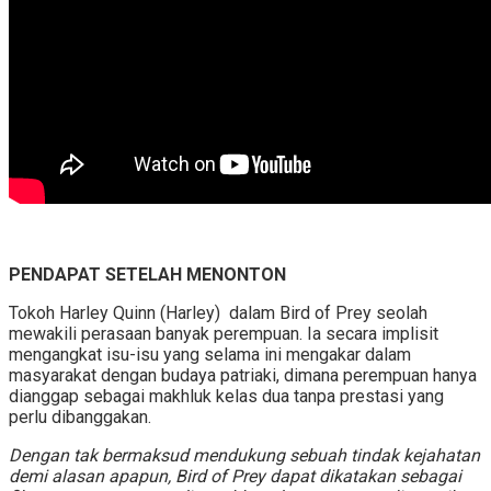
PENDAPAT SETELAH MENONTON
Tokoh Harley Quinn (Harley) dalam Bird of Prey seolah
mewakili perasaan banyak perempuan. Ia secara implisit
mengangkat isu-isu yang selama ini mengakar dalam
masyarakat dengan budaya patriaki, dimana perempuan hanya
dianggap sebagai makhluk kelas dua tanpa prestasi yang
perlu dibanggakan.
Dengan tak bermaksud mendukung sebuah tindak kejahatan
demi alasan apapun, Bird of Prey dapat dikatakan sebagai