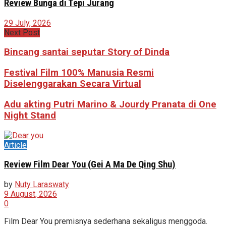
Review Bunga di Tepi Jurang
29 July, 2026
Next Post
Bincang santai seputar Story of Dinda
Festival Film 100% Manusia Resmi
Diselenggarakan Secara Virtual
Adu akting Putri Marino & Jourdy Pranata di One
Night Stand
Article
Review Film Dear You (Gei A Ma De Qing Shu)
by
Nuty Laraswaty
9 August, 2026
0
Film Dear You premisnya sederhana sekaligus menggoda.