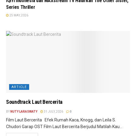
iQIYI Indonesia dan MAXstream TV Hadirkan The Other Sister,
Series Thriller
25 MAY, 2026
ARTICLE
Soundtrack Laut Bercerita
BY
NUTY LARASWATY
31 JULY, 2026
0
Film Laut Bercerita Efek Rumah Kaca, Knogg, dan Leila S.
Chudori Garap OST Film Laut Bercerita Berjudul Matilah Kau...