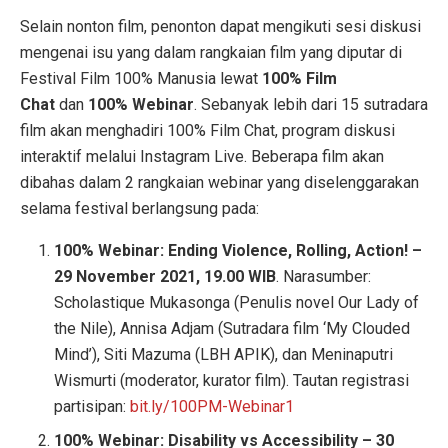
Selain nonton film, penonton dapat mengikuti sesi diskusi
mengenai isu yang dalam rangkaian film yang diputar di
Festival Film 100% Manusia lewat
100% Film
Chat
dan
100% Webinar
. Sebanyak lebih dari 15 sutradara
film akan menghadiri 100% Film Chat, program diskusi
interaktif melalui Instagram Live. Beberapa film akan
dibahas dalam 2 rangkaian webinar yang diselenggarakan
selama festival berlangsung pada:
100% Webinar: Ending Violence, Rolling, Action! –
29 November 2021, 19.00 WIB
. Narasumber:
Scholastique Mukasonga (Penulis novel Our Lady of
the Nile), Annisa Adjam (Sutradara film ‘My Clouded
Mind’), Siti Mazuma (LBH APIK), dan Meninaputri
Wismurti (moderator, kurator film). Tautan registrasi
partisipan:
bit.ly/100PM-Webinar1
100% Webinar: Disability vs Accessibility – 30