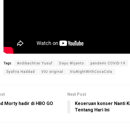
Tags:
Andibachtiar Yusuf
Dayu Wijanto
pandemi COVID-19
Syafira Haddad
VIU original
ViuNightWithCocaCola
ost
Next Post
nd Morty hadir di HBO GO
Keseruan konser Nanti Ki
Tentang Hari Ini