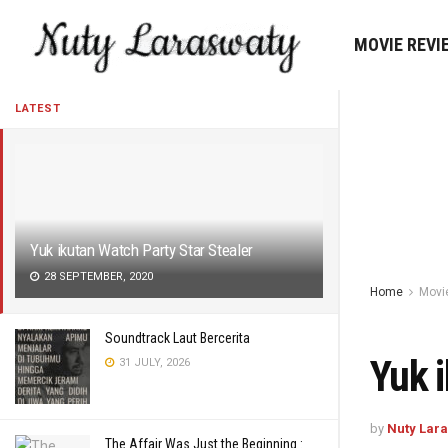
MOVIE REVI
LATEST
Yuk ikutan Watch Party Star Stealer
28 SEPTEMBER, 2020
Home
Movi
Soundtrack Laut Bercerita
Yuk i
31 JULY, 2026
by
Nuty Lar
The Affair Was Just the Beginning :