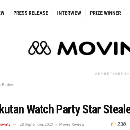
EW
PRESS RELEASE
INTERVIEW
PRIZE WINNER
ADVERTISEME
e Review
kutan Watch Party Star Steale
238
aswaty
28 September, 2020
in
Movie Review