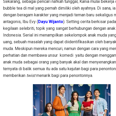
Sekarang, sebagai pencari nafkah tunggal, Kania mulai bekerja 
bubble tea di mal yang pernah dimiliki oleh ayahnya. Di sana, i
dengan beragam karakter yang menjadi teman baru sekaligus 
antagonis, Ibu Evy (
Dayu Wijanto
). Setting cerita berkisar pad
kegilaan selebriti, topik yang sangat berhubungan dengan ana
Indonesia. Serial ini menampilkan sekelompok anak muda yan
uang, sebuah masalah yang dapat diidentifikasikan oleh banya
muda. Meskipun mereka mencuri, namun dengan cara yang men
perhatian dan membawa unsur komedi yaitu dengan menggam
anak muda sebagai orang yang banyak akal dan menyenangka
ternyata di balik semua itu ada satu kejutan bagi para penonton
memberikan
twist
menarik bagi para penontonnya.