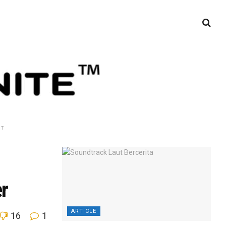
NT
r
ARTICLE
16
1