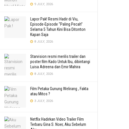
9 JULY, 2026
Lapor Pak! Resmi Hadir di Viu,
Episode-Episode “Paling Pecah”
Selama 5 Tahun Kini Bisa Ditonton
Kapan Saja
8 JULY, 2026
Starvision resmi merilis trailer dan
poster film Kado Untuk Ibu, dibintangi
Luisa Adreena dan Emir Mahira
8 JULY, 2026
Film Petaka Gunung Welirang , Fakta
atau Mitos ?
3 JULY, 2026
Netflix Hadirkan Video Trailer Film
Terbaru Gina S. Noer, Aku Sebelum