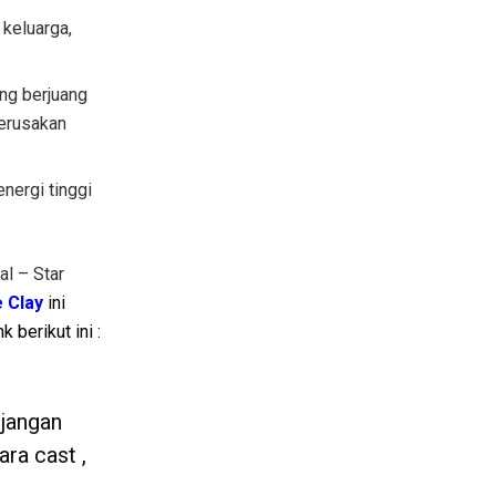
 keluarga,
ng berjuang
erusakan
nergi tinggi
l – Star
e Clay
ini
k berikut ini :
 jangan
ra cast ,