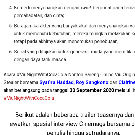
Komedi menyenangkan dengan
twist
, berpusat pada tema
persahabatan, dan cinta;
Beragam karakter yang banyak akal dan menyenangkan ya
untuk memenuhi kebutuhan; mereka mungkin melakukan k
tetapi pada akhirnya akan menemukan penebusan;
Serial yang ditujukan untuk generasi muda yang memiliki e
dengan daya tarik massa.
Acara #ViuNightWithCocaCola Nonton Bareng Online Viu Origina
Stealer bersama
Syafira Haddad, Roy Sungkono
dan
Clairin
akan berlangsung pada tanggal
30 September 2020
melalui lin
#ViuNightWithCocaCola
Berikut adalah beberapa trailer teasernya dan
lewatkan spesial interview Cinemags bersama pa
penulis hingga sutradaranya.