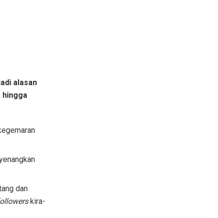
adi alasan
 hingga
 kegemaran
nyenangkan
tang dan
followers
kira-