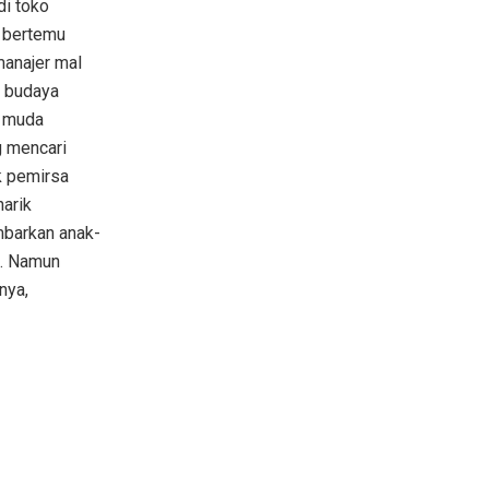
di toko
a bertemu
manajer mal
a budaya
k muda
g mencari
k pemirsa
arik
barkan anak-
n. Namun
nya,