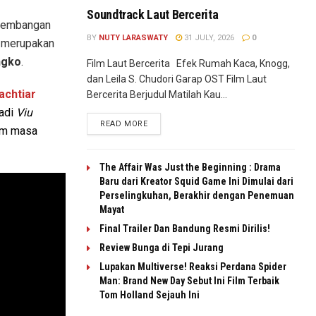
Soundtrack Laut Bercerita
ngembangan
BY
NUTY LARASWATY
31 JULY, 2026
0
g merupakan
ngko
.
Film Laut Bercerita Efek Rumah Kaca, Knogg,
dan Leila S. Chudori Garap OST Film Laut
achtiar
Bercerita Berjudul Matilah Kau...
adi
Viu
READ MORE
um masa
The Affair Was Just the Beginning : Drama
Baru dari Kreator Squid Game Ini Dimulai dari
Perselingkuhan, Berakhir dengan Penemuan
Mayat
Final Trailer Dan Bandung Resmi Dirilis!
Review Bunga di Tepi Jurang
Lupakan Multiverse! Reaksi Perdana Spider
Man: Brand New Day Sebut Ini Film Terbaik
Tom Holland Sejauh Ini