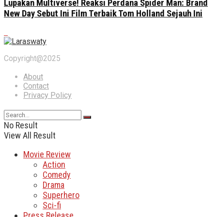
Lupakan Multiverse! Reaksi Perdana Spider Man: Brand
New Day Sebut Ini Film Terbaik Tom Holland Sejauh Ini
Copyright@2025
About
Contact
Privacy Policy
No Result
View All Result
Movie Review
Action
Comedy
Drama
Superhero
Sci-fi
Press Release