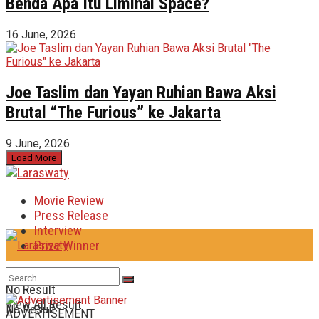
Benda Apa Itu Liminal Space?
16 June, 2026
Joe Taslim dan Yayan Ruhian Bawa Aksi
Brutal “The Furious” ke Jakarta
9 June, 2026
Load More
Movie Review
Press Release
Interview
Prize Winner
No Result
View All Result
No Result
ADVERTISEMENT