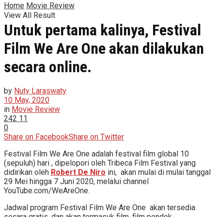
Home
Movie Review
View All Result
Untuk pertama kalinya, Festival
Film We Are One akan dilakukan
secara online.
by
Nuty Laraswaty
10 May, 2020
in
Movie Review
242
11
0
Share on Facebook
Share on Twitter
Festival Film We Are One adalah festival film global 10
(sepuluh) hari , dipelopori oleh Tribeca Film Festival yang
didirikan oleh
Robert De Niro
ini, akan mulai di mulai tanggal
29 Mei hingga 7 Juni 2020, melalui channel
YouTube.com/WeAreOne.
Jadwal program Festival Film We Are One akan tersedia
secara gratis, dan akan termasuk film, film pendek,