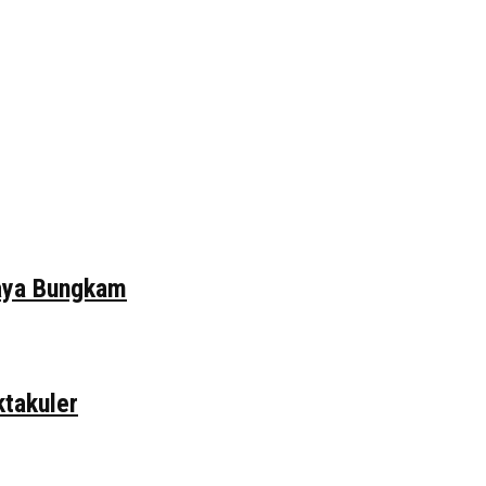
daya Bungkam
ktakuler