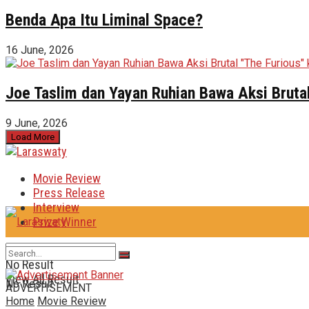
Benda Apa Itu Liminal Space?
16 June, 2026
Joe Taslim dan Yayan Ruhian Bawa Aksi Brutal
9 June, 2026
Load More
Movie Review
Press Release
Interview
Prize Winner
No Result
View All Result
No Result
ADVERTISEMENT
Home
Movie Review