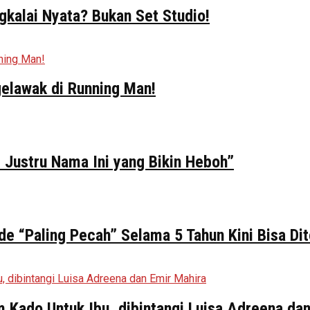
kalai Nyata? Bukan Set Studio!
elawak di Running Man!
 Justru Nama Ini yang Bikin Heboh”
de “Paling Pecah” Selama 5 Tahun Kini Bisa Di
ilm Kado Untuk Ibu, dibintangi Luisa Adreena da