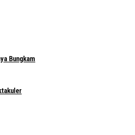
daya Bungkam
ktakuler