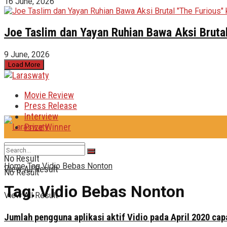
16 June, 2026
Joe Taslim dan Yayan Ruhian Bawa Aksi Brutal
9 June, 2026
Load More
Movie Review
Press Release
Interview
Prize Winner
No Result
Home
Tag
Vidio Bebas Nonton
View All Result
No Result
Tag:
Vidio Bebas Nonton
View All Result
Jumlah pengguna aplikasi aktif Vidio pada April 2020 capa