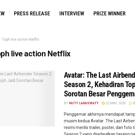
EW
PRESS RELEASE
INTERVIEW
PRIZE WINNER
Toph live action Netflix
ph live action Netflix
Avatar: The Last Airbend
Season 2, Kehadiran Top
Sorotan Besar Penggem
BY
NUTY LARASWATY
22 MAY, 2026
0
Penggemar akhirnya mendapat tamp
musim kedua Avatar: The Last Airbend
resmi merilis trailer, poster, dan foto
Season 2 yang dijadwalkan tayang pa