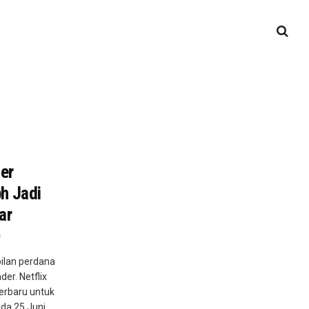
er
h Jadi
ar
ilan perdana
er. Netflix
 terbaru untuk
da 25 Juni