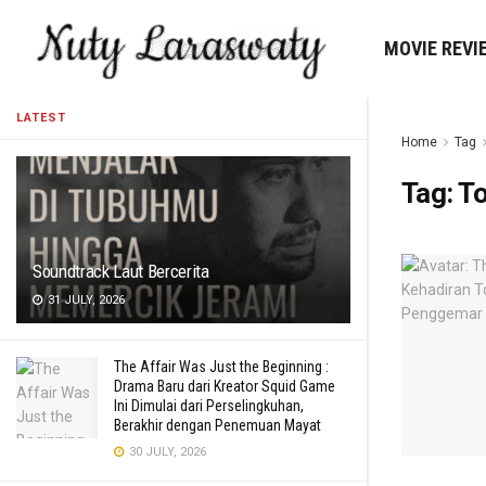
MOVIE REVI
LATEST
Home
Tag
Tag:
To
Soundtrack Laut Bercerita
31 JULY, 2026
The Affair Was Just the Beginning :
Drama Baru dari Kreator Squid Game
Ini Dimulai dari Perselingkuhan,
Berakhir dengan Penemuan Mayat
30 JULY, 2026