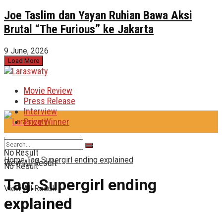
Joe Taslim dan Yayan Ruhian Bawa Aksi
Brutal “The Furious” ke Jakarta
9 June, 2026
Load More
Movie Review
Press Release
Interview
Prize Winner
No Result
Home
Tag
Supergirl ending explained
View All Result
No Result
Tag:
Supergirl ending
View All Result
explained