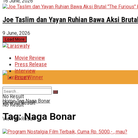
16 June, 2026
Joe Taslim dan Yayan Ruhian Bawa Aksi Brutal
9 June, 2026
Load More
Movie Review
Press Release
Interview
Prize Winner
No Result
Home
Tag
Naga Bonar
View All Result
No Result
Tag:
Naga Bonar
View All Result