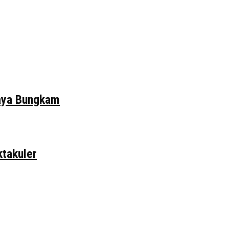
daya Bungkam
ktakuler