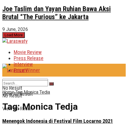
Joe Taslim dan Yayan Ruhian Bawa Aksi
Brutal “The Furious” ke Jakarta
9 June, 2026
Load More
Movie Review
Press Release
Interview
Prize Winner
No Result
Home
Tag
Monica Tedja
View All Result
No Result
Tag:
Monica Tedja
View All Result
Menengok Indonesia di Festival Film Locarno 2021