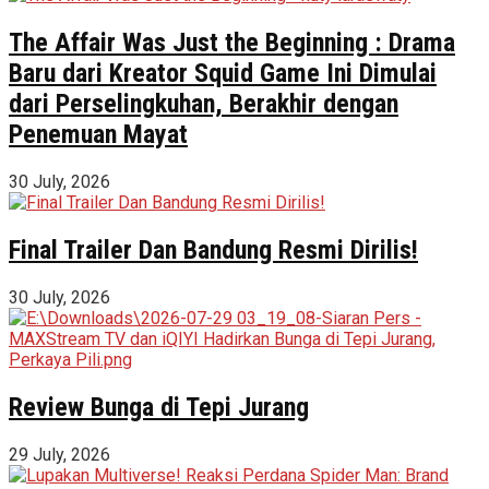
The Affair Was Just the Beginning : Drama
Baru dari Kreator Squid Game Ini Dimulai
dari Perselingkuhan, Berakhir dengan
Penemuan Mayat
30 July, 2026
Final Trailer Dan Bandung Resmi Dirilis!
30 July, 2026
Review Bunga di Tepi Jurang
29 July, 2026