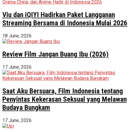
Viu dan iQIYI Hadirkan Paket Langganan
Streaming Bersama di Indonesia Mulai 2026
18 June, 2026
Review Film Jangan Buang Ibu (2026)
17 June, 2026
Saat Aku Bersuara, Film Indonesia tentang
Penyintas Kekerasan Seksual yang Melawan
Budaya Bungkam
17 June, 2026