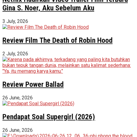
Gina S. Noer, Aku Sebelum Aku
3 July, 2026
Review Film The Death of Robin Hood
2 July, 2026
Review Power Ballad
26 June, 2026
Pendapat Soal Supergirl (2026)
26 June, 2026