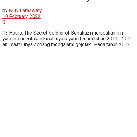
by
Nuty Laraswaty
10 February, 2022
0
13 Hours: The Secret Soldier of Benghazi merupakan film
yang menceritakan kisah nyata yang terjadi tahun 2011 - 2012
an , saat Libya sedang mengalami gejolak . Pada tahun 2012 ...