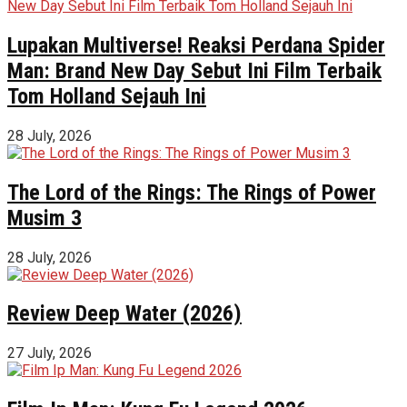
Lupakan Multiverse! Reaksi Perdana Spider
Man: Brand New Day Sebut Ini Film Terbaik
Tom Holland Sejauh Ini
28 July, 2026
The Lord of the Rings: The Rings of Power
Musim 3
28 July, 2026
Review Deep Water (2026)
27 July, 2026