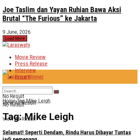
Joe Taslim dan Yayan Ruhian Bawa Aksi
Brutal “The Furious” ke Jakarta
9 June, 2026
Load More
Movie Review
Press Release
Interview
Prize Winner
No Result
Home
Tag
Mike Leigh
View All Result
No Result
Tag:
Mike Leigh
View All Result
Selamat! Seperti Dendam, Rindu Harus Dibayar Tuntas
jadi pemenang …