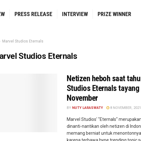
EW
PRESS RELEASE
INTERVIEW
PRIZE WINNER
Marvel Studios Eternals
rvel Studios Eternals
Netizen heboh saat tahu
Studios Eternals tayang
November
BY
NUTY LARASWATY
8 NOVEMBER, 2021
Marvel Studios' "Eternals" merupakan
dinanti-nantikan oleh netizen di Indon
memang berniat untuk menontonnya
karena terbawa hype trending topic se