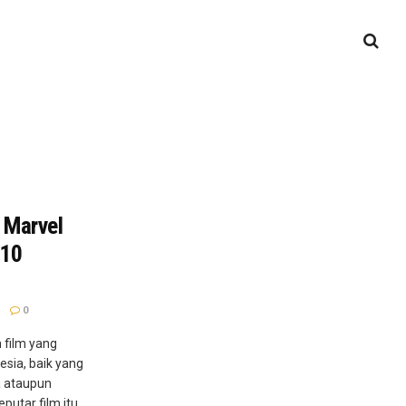
 Marvel
 10
0
 film yang
esia, baik yang
 ataupun
putar film itu