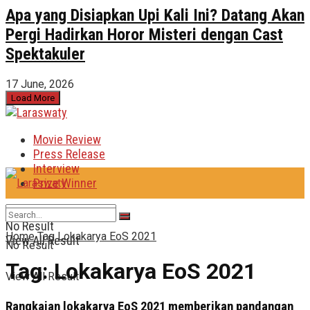
Apa yang Disiapkan Upi Kali Ini? Datang Akan
Pergi Hadirkan Horor Misteri dengan Cast
Spektakuler
17 June, 2026
Load More
Movie Review
Press Release
Interview
Prize Winner
No Result
Home
Tag
Lokakarya EoS 2021
View All Result
No Result
Tag:
Lokakarya EoS 2021
View All Result
Rangkaian lokakarya EoS 2021 memberikan pandangan