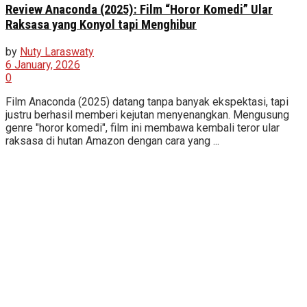
Review Anaconda (2025): Film “Horor Komedi” Ular
Raksasa yang Konyol tapi Menghibur
by
Nuty Laraswaty
6 January, 2026
0
Film Anaconda (2025) datang tanpa banyak ekspektasi, tapi
justru berhasil memberi kejutan menyenangkan. Mengusung
genre "horor komedi", film ini membawa kembali teror ular
raksasa di hutan Amazon dengan cara yang ...