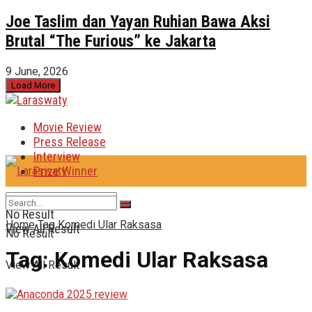
Joe Taslim dan Yayan Ruhian Bawa Aksi
Brutal “The Furious” ke Jakarta
9 June, 2026
Load More
Movie Review
Press Release
Interview
Prize Winner
No Result
Home
Tag
Komedi Ular Raksasa
View All Result
No Result
Tag:
Komedi Ular Raksasa
View All Result