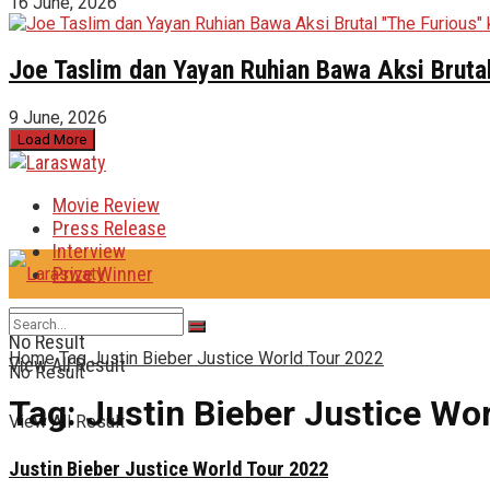
16 June, 2026
Joe Taslim dan Yayan Ruhian Bawa Aksi Brutal
9 June, 2026
Load More
Movie Review
Press Release
Interview
Prize Winner
No Result
Home
Tag
Justin Bieber Justice World Tour 2022
View All Result
No Result
Tag:
Justin Bieber Justice Wo
View All Result
Justin Bieber Justice World Tour 2022