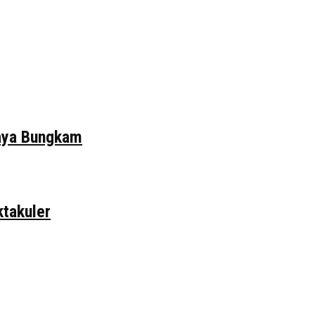
daya Bungkam
ktakuler