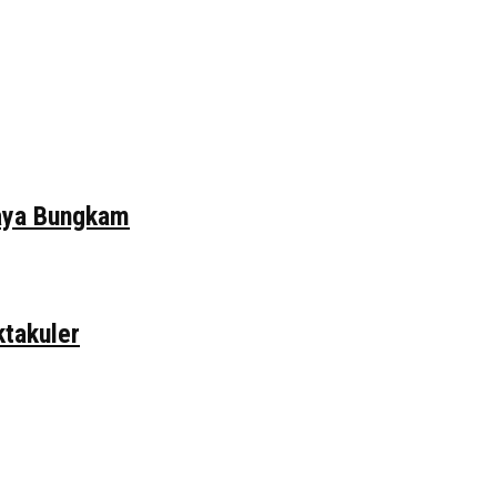
daya Bungkam
ktakuler