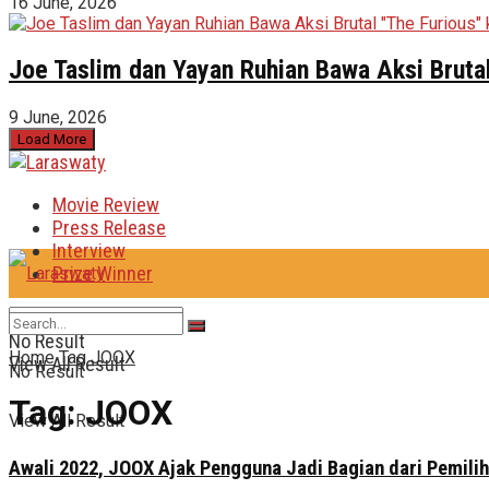
16 June, 2026
Joe Taslim dan Yayan Ruhian Bawa Aksi Brutal
9 June, 2026
Load More
Movie Review
Press Release
Interview
Prize Winner
No Result
Home
Tag
JOOX
View All Result
No Result
Tag:
JOOX
View All Result
Awali 2022, JOOX Ajak Pengguna Jadi Bagian dari Pemi