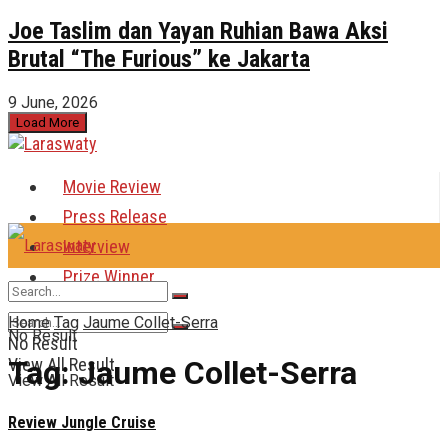
Joe Taslim dan Yayan Ruhian Bawa Aksi
Brutal “The Furious” ke Jakarta
9 June, 2026
Load More
Movie Review
Press Release
Interview
Prize Winner
Home
Tag
Jaume Collet-Serra
No Result
No Result
Tag:
Jaume Collet-Serra
View All Result
View All Result
Review Jungle Cruise