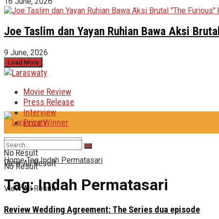
16 June, 2026
Joe Taslim dan Yayan Ruhian Bawa Aksi Brutal
9 June, 2026
Load More
Movie Review
Press Release
Interview
Prize Winner
No Result
Home
Tag
Indah Permatasari
View All Result
No Result
Tag:
Indah Permatasari
View All Result
Review Wedding Agreement: The Series dua episode