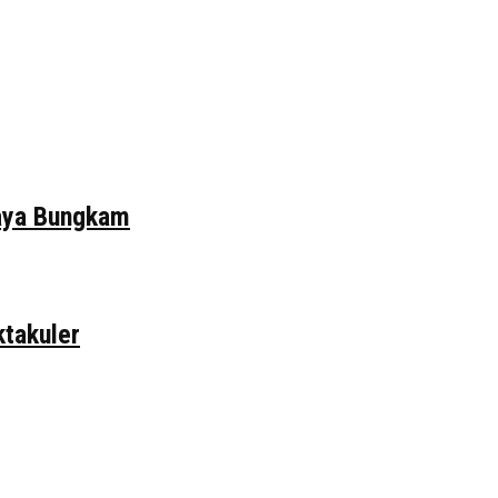
daya Bungkam
ktakuler