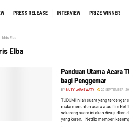
EW
PRESS RELEASE
INTERVIEW
PRIZE WINNER
Idris Elba
ris Elba
Panduan Utama Acara 
bagi Penggemar
BY
NUTY LARASWATY
20 SEPTEMBER, 20
TUDUM! Inilah suara yang terdengar s
mulai menonton acara atau film Netfli
sekarang suara ini akan diwujudkan 
yang keren. Netflix memberi kesem
...