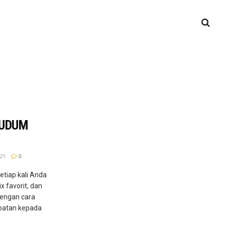
TUDUM
21
0
etiap kali Anda
x favorit, dan
dengan cara
patan kepada