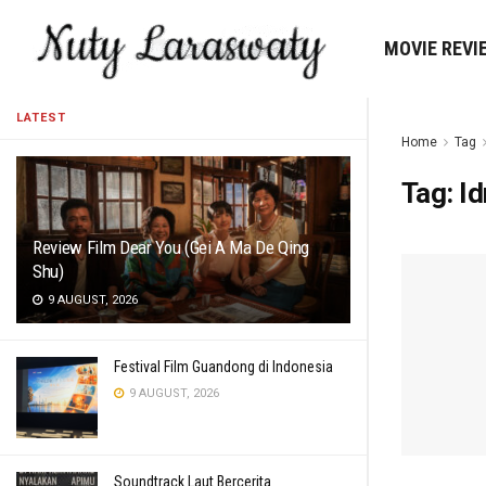
MOVIE REVI
LATEST
Home
Tag
Tag:
Id
Review Film Dear You (Gei A Ma De Qing
Shu)
9 AUGUST, 2026
Festival Film Guandong di Indonesia
9 AUGUST, 2026
Soundtrack Laut Bercerita