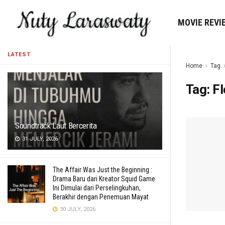
MOVIE REVI
LATEST
Home
Tag
Tag:
F
Soundtrack Laut Bercerita
31 JULY, 2026
The Affair Was Just the Beginning :
Drama Baru dari Kreator Squid Game
Ini Dimulai dari Perselingkuhan,
Berakhir dengan Penemuan Mayat
30 JULY, 2026