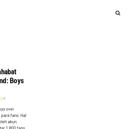
ahabat
and: Boys
0
oys over
n para fans. Hal
 oleh akun
tar 1.800 fans.