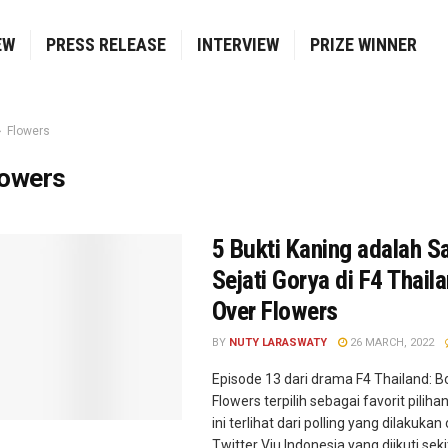
EW
PRESS RELEASE
INTERVIEW
PRIZE WINNER
Flowers
lowers
5 Bukti Kaning adalah S
Sejati Gorya di F4 Thail
Over Flowers
BY
NUTY LARASWATY
26 MARCH, 2022
Episode 13 dari drama F4 Thailand: B
Flowers terpilih sebagai favorit piliha
ini terlihat dari polling yang dilakukan
Twitter Viu Indonesia yang diikuti seki