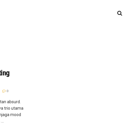
ing
0
tan absurd.
nya trio utama
enjaga mood
...