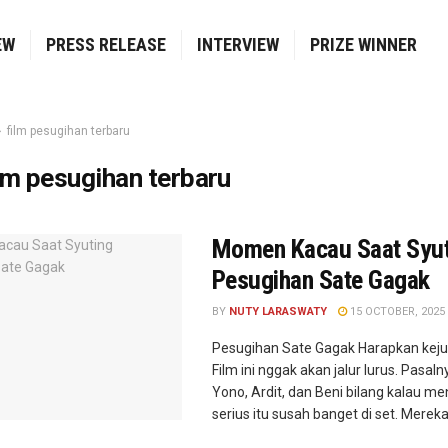
EW
PRESS RELEASE
INTERVIEW
PRIZE WINNER
film pesugihan terbaru
lm pesugihan terbaru
Momen Kacau Saat Syut
Pesugihan Sate Gagak
BY
NUTY LARASWATY
15 OCTOBER, 2025
Pesugihan Sate Gagak Harapkan keju
Film ini nggak akan jalur lurus. Pasal
Yono, Ardit, dan Beni bilang kalau m
serius itu susah banget di set. Mereka 