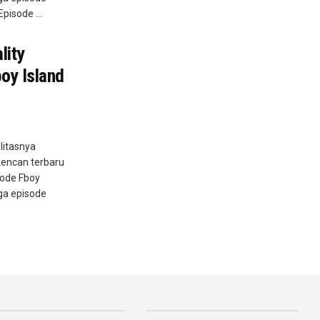
pisode ...
lity
oy Island
litasnya
kencan terbaru
sode Fboy
iga episode