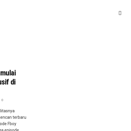
 mulai
sif di
0
litasnya
kencan terbaru
sode Fboy
iga episode