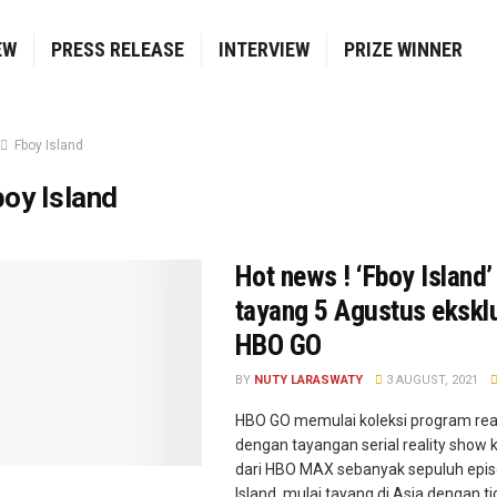
EW
PRESS RELEASE
INTERVIEW
PRIZE WINNER
Fboy Island
oy Island
Hot news ! ‘Fboy Island’
tayang 5 Agustus eksklu
HBO GO
BY
NUTY LARASWATY
3 AUGUST, 2021
HBO GO memulai koleksi program rea
dengan tayangan serial reality show 
dari HBO MAX sebanyak sepuluh epi
Island, mulai tayang di Asia dengan t