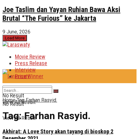
Joe Taslim dan Yayan Ruhian Bawa Aksi
Brutal “The Furious” ke Jakarta
9 June, 2026
Load More
Movie Review
Press Release
Interview
Prize Winner
No Result
Home
Tag
Farhan Rasyid.
View All Result
No Result
Tag:
Farhan Rasyid.
View All Result
Akhirat: A Love Story akan tayang di bioskop 2
Desember 2021