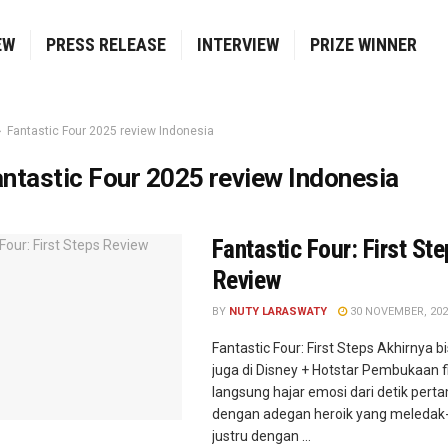
EW
PRESS RELEASE
INTERVIEW
PRIZE WINNER
Fantastic Four 2025 review Indonesia
ntastic Four 2025 review Indonesia
Fantastic Four: First St
Review
BY
NUTY LARASWATY
30 NOVEMBER, 202
Fantastic Four: First Steps Akhirnya b
juga di Disney + Hotstar Pembukaan fi
langsung hajar emosi dari detik pert
dengan adegan heroik yang meledak-l
justru dengan ...