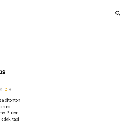
eps
5
0
isa ditonton
lm ini
ama. Bukan
edak, tapi