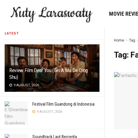
MOVIE REVI
LATEST
Home
Tag
Tag:
Fa
Review Film Dear You (Gei A Ma De Qing
Shu)
9 AUGUST, 2026
Festival Film Guandong di Indonesia
9 AUGUST, 2026
Soundtrack Laut Bercerita