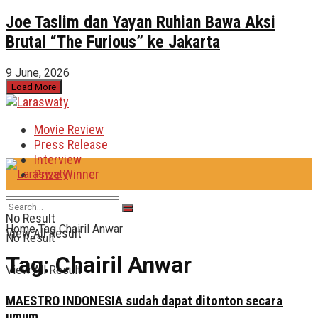
Joe Taslim dan Yayan Ruhian Bawa Aksi
Brutal “The Furious” ke Jakarta
9 June, 2026
Load More
Movie Review
Press Release
Interview
Prize Winner
No Result
Home
Tag
Chairil Anwar
View All Result
No Result
Tag:
Chairil Anwar
View All Result
MAESTRO INDONESIA sudah dapat ditonton secara
umum