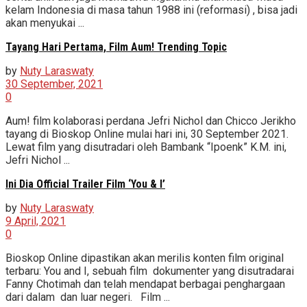
kelam Indonesia di masa tahun 1988 ini (reformasi) , bisa jadi
akan menyukai ...
Tayang Hari Pertama, Film Aum! Trending Topic
by
Nuty Laraswaty
30 September, 2021
0
Aum! film kolaborasi perdana Jefri Nichol dan Chicco Jerikho
tayang di Bioskop Online mulai hari ini, 30 September 2021.
Lewat film yang disutradari oleh Bambank “Ipoenk” K.M. ini,
Jefri Nichol ...
Ini Dia Official Trailer Film ‘You & I’
by
Nuty Laraswaty
9 April, 2021
0
Bioskop Online dipastikan akan merilis konten film original
terbaru: You and I, sebuah film dokumenter yang disutradarai
Fanny Chotimah dan telah mendapat berbagai penghargaan
dari dalam dan luar negeri. Film ...