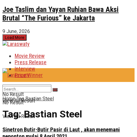
Joe Taslim dan Yayan Ruhian Bawa Aksi
Brutal “The Furious” ke Jakarta
9 June, 2026
Load More
Movie Review
Press Release
Interview
Prize Winner
No Result
Home
Tag
Bastian Steel
View All Result
No Result
Tag:
Bastian Steel
View All Result
Sinetron Butir-Butir Pasir di Laut , akan menemani
penonton mulai 8 April 2021