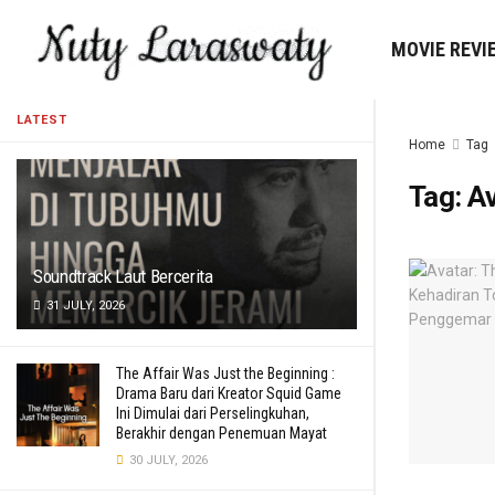
MOVIE REVI
LATEST
Home
Tag
Tag:
Av
Soundtrack Laut Bercerita
31 JULY, 2026
The Affair Was Just the Beginning :
Drama Baru dari Kreator Squid Game
Ini Dimulai dari Perselingkuhan,
Berakhir dengan Penemuan Mayat
30 JULY, 2026