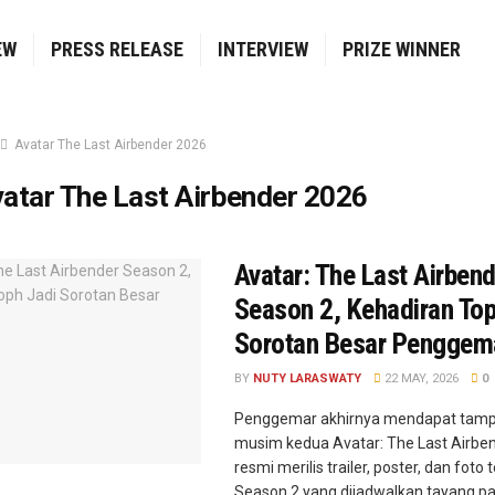
EW
PRESS RELEASE
INTERVIEW
PRIZE WINNER
Avatar The Last Airbender 2026
atar The Last Airbender 2026
Avatar: The Last Airbend
Season 2, Kehadiran Top
Sorotan Besar Penggem
BY
NUTY LARASWATY
22 MAY, 2026
0
Penggemar akhirnya mendapat tamp
musim kedua Avatar: The Last Airbend
resmi merilis trailer, poster, dan foto
Season 2 yang dijadwalkan tayang pa