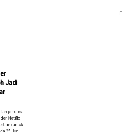
er
h Jadi
ar
ilan perdana
er. Netflix
 terbaru untuk
da 25 Juni