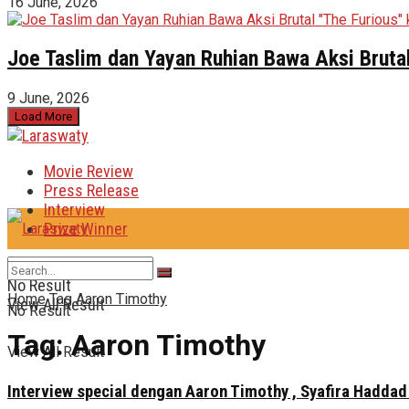
16 June, 2026
Joe Taslim dan Yayan Ruhian Bawa Aksi Brutal
9 June, 2026
Load More
Movie Review
Press Release
Interview
Prize Winner
No Result
Home
Tag
Aaron Timothy
View All Result
No Result
Tag:
Aaron Timothy
View All Result
Interview special dengan Aaron Timothy , Syafira Haddad