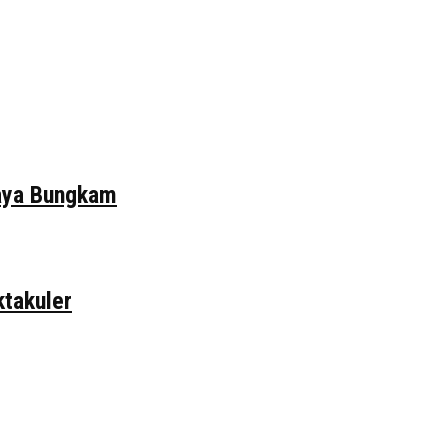
daya Bungkam
ktakuler