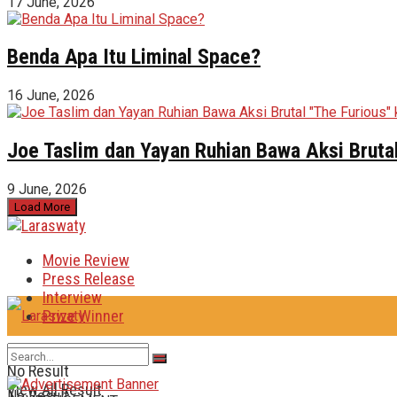
17 June, 2026
Benda Apa Itu Liminal Space?
16 June, 2026
Joe Taslim dan Yayan Ruhian Bawa Aksi Brutal
9 June, 2026
Load More
Movie Review
Press Release
Interview
Prize Winner
No Result
View All Result
No Result