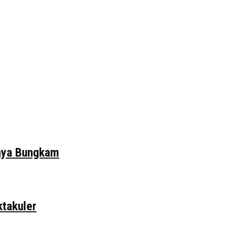
daya Bungkam
ktakuler