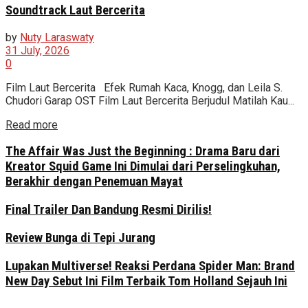
Soundtrack Laut Bercerita
by
Nuty Laraswaty
31 July, 2026
0
Film Laut Bercerita Efek Rumah Kaca, Knogg, dan Leila S.
Chudori Garap OST Film Laut Bercerita Berjudul Matilah Kau...
Read more
The Affair Was Just the Beginning : Drama Baru dari
Kreator Squid Game Ini Dimulai dari Perselingkuhan,
Berakhir dengan Penemuan Mayat
Final Trailer Dan Bandung Resmi Dirilis!
Review Bunga di Tepi Jurang
Lupakan Multiverse! Reaksi Perdana Spider Man: Brand
New Day Sebut Ini Film Terbaik Tom Holland Sejauh Ini