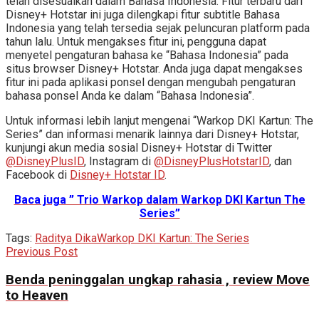
telah disesuaikan dalam Bahasa Indonesia. Fitur terbaru dari
Disney+ Hotstar ini juga dilengkapi fitur subtitle Bahasa
Indonesia yang telah tersedia sejak peluncuran platform pada
tahun lalu. Untuk mengakses fitur ini, pengguna dapat
menyetel pengaturan bahasa ke “Bahasa Indonesia” pada
situs browser Disney+ Hotstar. Anda juga dapat mengakses
fitur ini pada aplikasi ponsel dengan mengubah pengaturan
bahasa ponsel Anda ke dalam “Bahasa Indonesia”.
Untuk informasi lebih lanjut mengenai “Warkop DKI Kartun: The
Series” dan informasi menarik lainnya dari Disney+ Hotstar,
kunjungi akun media sosial Disney+ Hotstar di Twitter
@DisneyPlusID
, Instagram di
@DisneyPlusHotstarID
, dan
Facebook di
Disney+ Hotstar ID
.
Baca juga ” Trio Warkop dalam Warkop DKI Kartun The
Series”
Tags:
Raditya Dika
Warkop DKI Kartun: The Series
Previous Post
Benda peninggalan ungkap rahasia , review Move
to Heaven