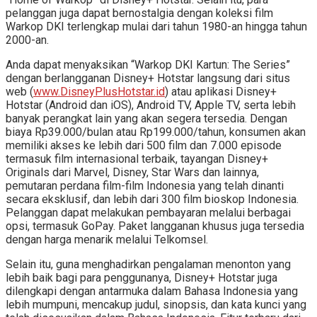
pelanggan juga dapat bernostalgia dengan koleksi film
Warkop DKI terlengkap mulai dari tahun 1980-an hingga tahun
2000-an.
Anda dapat menyaksikan “Warkop DKI Kartun: The Series”
dengan berlangganan Disney+ Hotstar langsung dari situs
web (
www.DisneyPlusHotstar.id
) atau aplikasi Disney+
Hotstar (Android dan iOS), Android TV, Apple TV, serta lebih
banyak perangkat lain yang akan segera tersedia. Dengan
biaya Rp39.000/bulan atau Rp199.000/tahun, konsumen akan
memiliki akses ke lebih dari 500 film dan 7.000 episode
termasuk film internasional terbaik, tayangan Disney+
Originals dari Marvel, Disney, Star Wars dan lainnya,
pemutaran perdana film-film Indonesia yang telah dinanti
secara eksklusif, dan lebih dari 300 film bioskop Indonesia.
Pelanggan dapat melakukan pembayaran melalui berbagai
opsi, termasuk GoPay. Paket langganan khusus juga tersedia
dengan harga menarik melalui Telkomsel.
Selain itu, guna menghadirkan pengalaman menonton yang
lebih baik bagi para penggunanya, Disney+ Hotstar juga
dilengkapi dengan antarmuka dalam Bahasa Indonesia yang
lebih mumpuni, mencakup judul, sinopsis, dan kata kunci yang