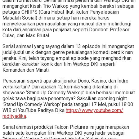
dalam format baru. Serial animasi pertama dari Warkop DKI ini
mengangkat kisah Trio Warkop yang kembali beraksi sebagai
petugas CHIIPS (Cara Hebat Ikut-ikutan Penyelesaian
Masalah Sosial) di mana setiap hari mereka harus
menyelesaikan permasalahan yang muncul demi melindungi
kota dari ancaman para penjahat seperti Donobot, Profesor
Culas, dan Mas Brutal.
Serial animasi yang tayang dalam 13 episode ini mengangkat
judul-judul unik dengan genre petualangan komedi cerdik nan
jenaka. Kini, telah tayang empat episode yang menghadirkan
karakter-karakter ikonik dari film Warkop DKI seperti
Komandan dan Minati.
Penasaran seperti apa aksi jenaka Dono, Kasino, dan Indro
versi kartun? Dan apakah 12 komika yang ditantang di
showcase ‘Stand Up Comedy Warkop’ bisa berhasil membuat
gelak tawa bagi para penontonya? Saksikan opening night
‘Stand Up Comedy Warkop’ pada tanggal 17 Mei, pukul 18.00
WIB di YouTube Raditya Dika
https://www.youtube.com/
radityadika
.
Serial animasi produksi Falcon Pictures ini juga merupakan
salah satu kumpulan film Warkop DKI yang hadir sebagai
“Home of Warkop” di Disney+ Hotstar. Selain itu, para