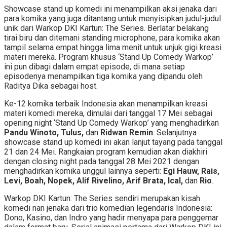
Showcase stand up komedi ini menampilkan aksi jenaka dari
para komika yang juga ditantang untuk menyisipkan judul-judul
unik dari Warkop DKI Kartun: The Series. Berlatar belakang
tirai biru dan ditemani standing microphone, para komika akan
tampil selama empat hingga lima menit untuk unjuk gigi kreasi
materi mereka. Program khusus ‘Stand Up Comedy Warkop’
ini pun dibagi dalam empat episode, di mana setiap
episodenya menampilkan tiga komika yang dipandu oleh
Raditya Dika sebagai host.
Ke-12 komika terbaik Indonesia akan menampilkan kreasi
materi komedi mereka, dimulai dari tanggal 17 Mei sebagai
opening night ‘Stand Up Comedy Warkop’ yang menghadirkan
Pandu Winoto, Tulus,
dan
Ridwan Remin
. Selanjutnya
showcase stand up komedi ini akan lanjut tayang pada tanggal
21 dan 24 Mei. Rangkaian program kemudian akan diakhiri
dengan closing night pada tanggal 28 Mei 2021 dengan
menghadirkan komika unggul lainnya seperti:
Egi Hauw, Rais,
Levi, Boah, Nopek, Alif Rivelino, Arif Brata, Ical,
dan
Rio
.
Warkop DKI Kartun: The Series sendiri merupakan kisah
komedi nan jenaka dari trio komedian legendaris Indonesia:
Dono, Kasino, dan Indro yang hadir menyapa para penggemar