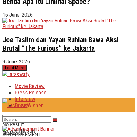
Benda Apa Itu Liminal Space?
16 June, 2026
Joe Taslim dan Yayan Ruhian Bawa Aksi
Brutal “The Furious” ke Jakarta
9 June, 2026
Load More
Movie Review
Press Release
Interview
Prize Winner
No Result
View All Result
No Result
ADVERTISEMENT