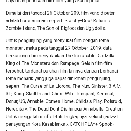
bayangan perkiraan film-film yang akan diputar :
Dimulai dari tanggal 26 Oktober 209, film yang diputar
adalah horor animasi seperti Scooby-Doo! Return to
Zombie Island, The Son of Bigfoot dan Uglydolls.
Untuk pengunjung yang menyukai film dengan tema
monster , maka pada tanggal 27 Oktober 2019, data
berkunjung dan menyaksikan The Inerasable, Godzilla:
King of The Monsters dan Rampage. Selain film-film
tersebut, terdapat puluhan film lainnya dengan berbagai
tema menarik yang juga dapat dinikmati pengunjung,
seperti The Curse of La Llorona, The Nun, Sinister, 3 A.M.
3D, Kong: Skull Island, Ghost Wife, Rampant, Keramat,
Danur, US, Annable: Comes Home, Childs’s Play, Polaroid,
Hereditary, The Dead Dont Die hingga Annabelle: Creation.
Untuk mengetahui info lebih lengkapnya, seluruh jadwal
penayangan Kota Kasablanka x CATCHPLAY+ Spook-