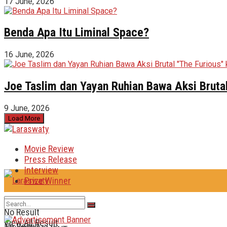
17 June, 2026
Benda Apa Itu Liminal Space?
16 June, 2026
Joe Taslim dan Yayan Ruhian Bawa Aksi Brutal
9 June, 2026
Load More
Movie Review
Press Release
Interview
Prize Winner
No Result
View All Result
No Result