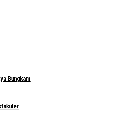
daya Bungkam
ktakuler