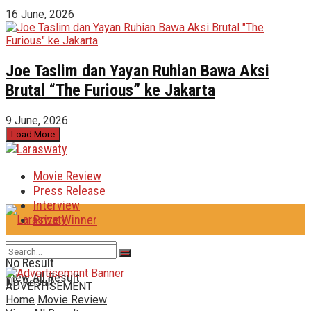
16 June, 2026
Joe Taslim dan Yayan Ruhian Bawa Aksi
Brutal “The Furious” ke Jakarta
9 June, 2026
Load More
Movie Review
Press Release
Interview
Prize Winner
No Result
View All Result
No Result
ADVERTISEMENT
Home
Movie Review