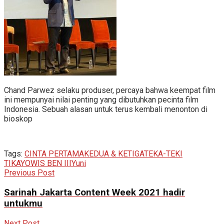
Chand Parwez selaku produser, percaya bahwa keempat film
ini mempunyai nilai penting yang dibutuhkan pecinta film
Indonesia. Sebuah alasan untuk terus kembali menonton di
bioskop
Tags:
CINTA PERTAMA
KEDUA & KETIGA
TEKA-TEKI
TIKA
YOWIS BEN III
Yuni
Previous Post
Sarinah Jakarta Content Week 2021 hadir
untukmu
Next Post