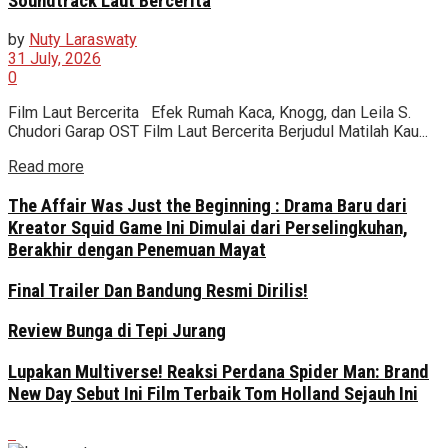
Soundtrack Laut Bercerita
by
Nuty Laraswaty
31 July, 2026
0
Film Laut Bercerita Efek Rumah Kaca, Knogg, dan Leila S.
Chudori Garap OST Film Laut Bercerita Berjudul Matilah Kau...
Read more
The Affair Was Just the Beginning : Drama Baru dari
Kreator Squid Game Ini Dimulai dari Perselingkuhan,
Berakhir dengan Penemuan Mayat
Final Trailer Dan Bandung Resmi Dirilis!
Review Bunga di Tepi Jurang
Lupakan Multiverse! Reaksi Perdana Spider Man: Brand
New Day Sebut Ini Film Terbaik Tom Holland Sejauh Ini