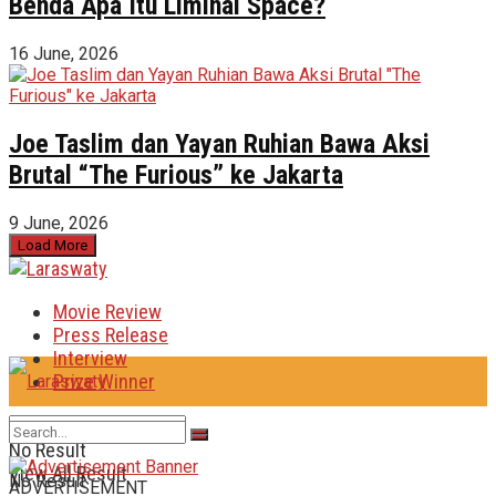
Benda Apa Itu Liminal Space?
16 June, 2026
Joe Taslim dan Yayan Ruhian Bawa Aksi
Brutal “The Furious” ke Jakarta
9 June, 2026
Load More
Movie Review
Press Release
Interview
Prize Winner
No Result
View All Result
No Result
ADVERTISEMENT