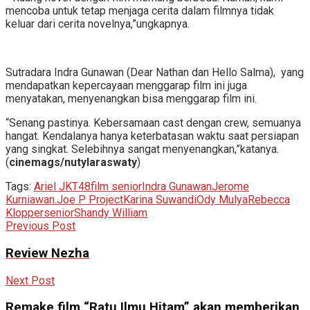
mencoba untuk tetap menjaga cerita dalam filmnya tidak
keluar dari cerita novelnya,”ungkapnya.
Sutradara Indra Gunawan (Dear Nathan dan Hello Salma), yang
mendapatkan kepercayaan menggarap film ini juga
menyatakan, menyenangkan bisa menggarap film ini.
“Senang pastinya. Kebersamaan cast dengan crew, semuanya
hangat. Kendalanya hanya keterbatasan waktu saat persiapan
yang singkat. Selebihnya sangat menyenangkan,”katanya.
(
cinemags/nutylaraswaty
)
Tags:
Ariel JKT48
film senior
Indra Gunawan
Jerome
Kurniawan.
Joe P Project
Karina Suwandi
Ody Mulya
Rebecca
Klopper
senior
Shandy William
Previous Post
Review Nezha
Next Post
Remake film “Ratu Ilmu Hitam” akan memberikan