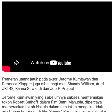
Pemeran utama jatuh pada aktor Jerome Kurniawan dan
Rebecca Klopper juga dibintangi oleh Shandy William, Ariel
JKT48, Karina Suwandi dan Joe P Project
Jerome Kurniawan yang sebelumnya sukses memerankan
tokoh Robert Surhoff dalam film Bumi Manusia, dipercaya
memerankan tokoh Nakula dalam film ini. Ia mengaku tidak
ada beban berperan di film Senior.” Bersyukur, ini adalah film