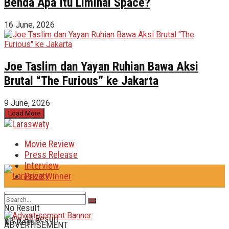
Benda Apa Itu Liminal Space?
16 June, 2026
Joe Taslim dan Yayan Ruhian Bawa Aksi
Brutal “The Furious” ke Jakarta
9 June, 2026
Load More
Movie Review
Press Release
Interview
Prize Winner
No Result
View All Result
No Result
ADVERTISEMENT