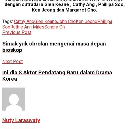
dengan sutradara Glen Keane , Cathy Ang , Phillipa Soo,
Ken Jeong dan Margaret Cho.
Tags:
Cathy Ang
Glen Keane
John Cho
Ken Jeong
Phillipa
Soo
Ruthie Ann Miles
Sandra Oh
Previous Post
Simak yuk obrolan mengenai masa depan
bioskop
Next Post
Ini dia 8 Aktor Pendatang Baru dalam Drama
Korea
Nuty Laraswaty