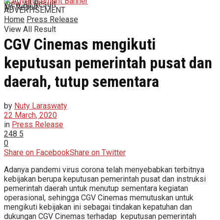
View All Result
No Result
ADVERTISEMENT
Home
Press Release
View All Result
CGV Cinemas mengikuti
keputusan pemerintah pusat dan
daerah, tutup sementara
by
Nuty Laraswaty
22 March, 2020
in
Press Release
248
5
0
Share on Facebook
Share on Twitter
Adanya pandemi virus corona telah menyebabkan terbitnya
kebijakan berupa keputusan pemerintah pusat dan instruksi
pemerintah daerah untuk menutup sementara kegiatan
operasional, sehingga CGV Cinemas memutuskan untuk
mengikuti kebijakan ini sebagai tindakan kepatuhan dan
dukungan CGV Cinemas terhadap keputusan pemerintah