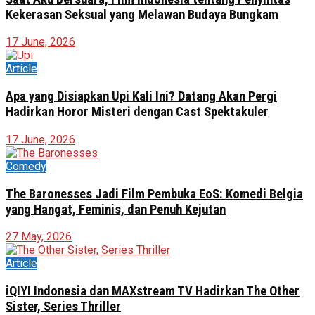
Kekerasan Seksual yang Melawan Budaya Bungkam
17 June, 2026
Article
Apa yang Disiapkan Upi Kali Ini? Datang Akan Pergi
Hadirkan Horor Misteri dengan Cast Spektakuler
17 June, 2026
Comedy
The Baronesses Jadi Film Pembuka EoS: Komedi Belgia
yang Hangat, Feminis, dan Penuh Kejutan
27 May, 2026
Article
iQIYI Indonesia dan MAXstream TV Hadirkan The Other
Sister, Series Thriller