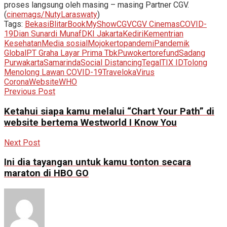
proses langsung oleh masing – masing Partner CGV.
(
cinemags/NutyLaraswaty
)
Tags:
Bekasi
Blitar
BookMyShow
CGV
CGV Cinemas
COVID-
19
Dian Sunardi Munaf
DKI Jakarta
Kediri
Kementrian
Kesehatan
Media sosial
Mojokerto
pandemi
Pandemik
Global
PT Graha Layar Prima Tbk
Puwokerto
refund
Sadang
Purwakarta
Samarinda
Social Distancing
Tegal
TIX ID
Tolong
Menolong Lawan COVID-19
Traveloka
Virus
Corona
Website
WHO
Previous Post
Ketahui siapa kamu melalui “Chart Your Path” di
website bertema Westworld I Know You
Next Post
Ini dia tayangan untuk kamu tonton secara
maraton di HBO GO