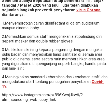
Sebelum adanya keputusan tutup sementara ini , sejak
tanggal 7 Maret 2020 yang lalu , juga telah dilakukan
sejumlah langkah preventif penyebaran
virus Corona
,
diantaranya:
1.Menyemprotkan cairan disinfectant di dalam auditorium
maupun cinema lobby,
2.Memastikan semua staff mengenakan alat pelindung diri
seperti masker dan double rubber gloves,
3.Melakukan skrining kepada pengunjung dengan mengukur
suhu badan dan menyediakan hand sanitizer di semua area
public di cinema, serta secara rutin membersihkan area-area
yang digunakan oleh pengunjung seperti bangku, handle pintu,
dan lain-lain ;
4.Meningkatkan standard kebersihan dan kesehatan staff, dan
mengedukasi staff tentang pencegahan penyebaran
Covid-
19
.
https://www.instagram.com/p/B96XwsjJkw6/?
utm_source=ig_web_copy_link