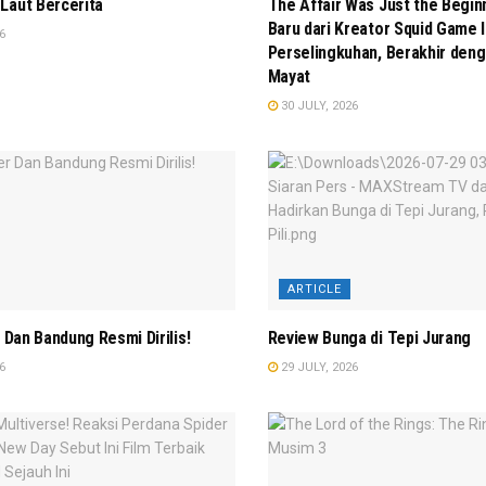
Laut Bercerita
The Affair Was Just the Begin
Baru dari Kreator Squid Game In
6
Perselingkuhan, Berakhir de
Mayat
30 JULY, 2026
ARTICLE
r Dan Bandung Resmi Dirilis!
Review Bunga di Tepi Jurang
6
29 JULY, 2026