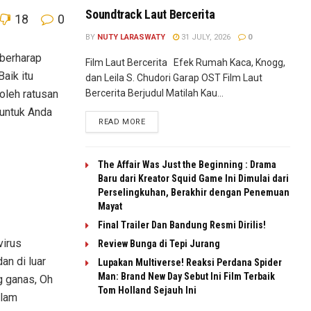
Soundtrack Laut Bercerita
18
0
BY
NUTY LARASWATY
31 JULY, 2026
0
berharap
Film Laut Bercerita Efek Rumah Kaca, Knogg,
aik itu
dan Leila S. Chudori Garap OST Film Laut
Bercerita Berjudul Matilah Kau...
oleh ratusan
 untuk Anda
READ MORE
The Affair Was Just the Beginning : Drama
Baru dari Kreator Squid Game Ini Dimulai dari
Perselingkuhan, Berakhir dengan Penemuan
Mayat
Final Trailer Dan Bandung Resmi Dirilis!
virus
Review Bunga di Tepi Jurang
an di luar
Lupakan Multiverse! Reaksi Perdana Spider
Man: Brand New Day Sebut Ini Film Terbaik
g ganas, Oh
Tom Holland Sejauh Ini
alam