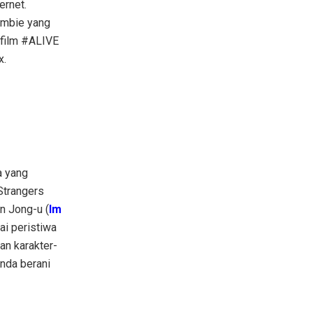
ernet.
ombie yang
 film #ALIVE
x.
a yang
Strangers
n Jong-u (
Im
ai peristiwa
an karakter-
nda berani