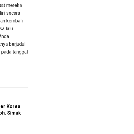
saat mereka
iri secara
kan kembali
a lalu
Anda
tnya berjudul
x pada tanggal
er Korea
loh. Simak