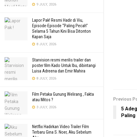
9 JULY, 2026
Lapor Pak! Resmi Hadir di Viu,
Episode-Episode “Paling Pecah”
Selama 5 Tahun Kini Bisa Ditonton
Kapan Saja
8 JULY, 2026
Starvision resmi merilis trailer dan
poster film Kado Untuk Ibu, dibintangi
Luisa Adreena dan Emir Mahira
8 JULY, 2026
Film Petaka Gunung Welirang , Fakta
Previous P
atau Mitos ?
3 JULY, 2026
5 Adeg
Palin
Netflix Hadirkan Video Trailer Film
Terbaru Gina S. Noer, Aku Sebelum