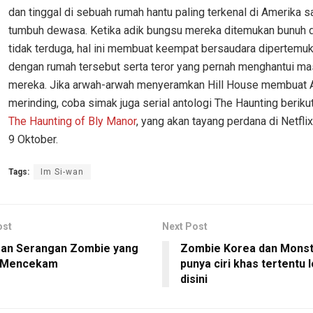
dan tinggal di sebuah rumah hantu paling terkenal di Amerika 
tumbuh dewasa. Ketika adik bungsu mereka ditemukan bunuh d
tidak terduga, hal ini membuat keempat bersaudara dipertemu
dengan rumah tersebut serta teror yang pernah menghantui mas
mereka. Jika arwah-arwah menyeramkan Hill House membuat 
merinding, coba simak juga serial antologi The Haunting beriku
The Haunting of Bly Manor
, yang akan tayang perdana di Netfli
9 Oktober.
Tags:
Im Si-wan
ost
Next Post
an Serangan Zombie yang
Zombie Korea dan Monst
g Mencekam
punya ciri khas tertentu 
disini