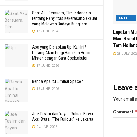
Saat Aku Bersuara, Film Indonesia
tentang Penyintas Kekerasan Seksual
ARTICLE
yang Melawan Budaya Bungkam
Lupakan Mul
17 JUNE, 2026
Man: Brand 
Tom Holland
Apa yang Disiapkan Upi Kali Ini?
Datang Akan Pergi Hadirkan Horor
28 JULY, 202
Misteri dengan Cast Spektakuler
17 JUNE, 2026
Benda Apa Itu Liminal Space?
Leave a
16 JUNE, 2026
Your email a
Comment
Joe Taslim dan Yayan Ruhian Bawa
Aksi Brutal “The Furious” ke Jakarta
9 JUNE, 2026