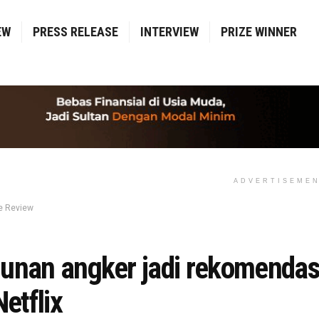
EW
PRESS RELEASE
INTERVIEW
PRIZE WINNER
ADVERTISEME
e Review
unan angker jadi rekomendasi
Netflix