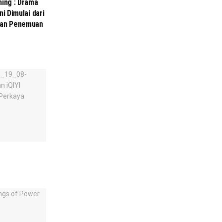
ning : Drama
i Dimulai dari
ngan Penemuan