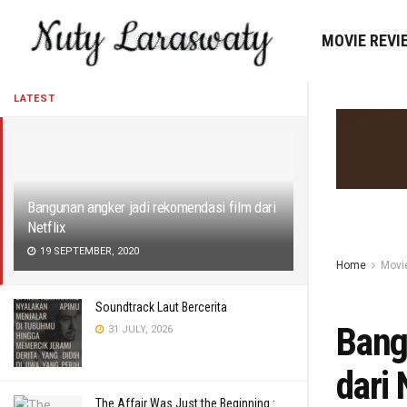
MOVIE REVI
LATEST
Bangunan angker jadi rekomendasi film dari
Netflix
19 SEPTEMBER, 2020
Home
Movi
Soundtrack Laut Bercerita
Bang
31 JULY, 2026
dari 
The Affair Was Just the Beginning :