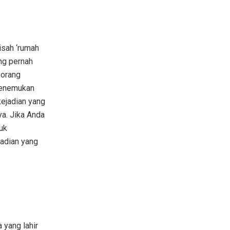
isah ‘rumah
ng pernah
eorang
menemukan
kejadian yang
a. Jika Anda
uk
jadian yang
 yang lahir