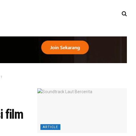
NT
 film
ARTICLE