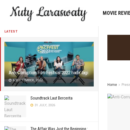
MOVIE REVI
LATEST
Anti-Corruption Film Festival 2022 hadir lagi
6 SEPTEMBER, 2022
Home
Pres
Soundtrack Laut Bercerita
31 JULY, 2026
The Affair Was Just the Beginning :