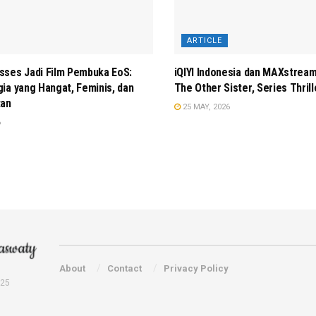
ARTICLE
sses Jadi Film Pembuka EoS:
iQIYI Indonesia dan MAXstrea
ia yang Hangat, Feminis, dan
The Other Sister, Series Thrill
tan
25 MAY, 2026
6
About
Contact
Privacy Policy
025