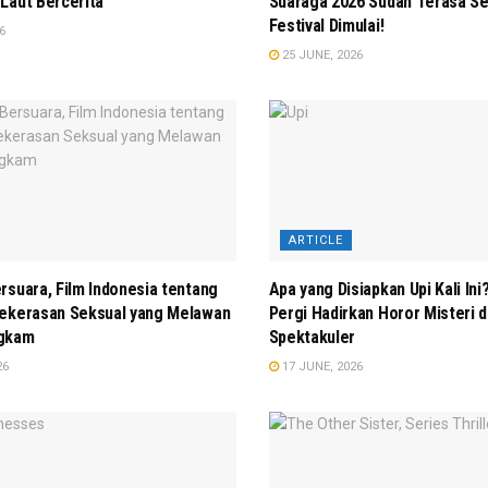
Laut Bercerita
Suaraga 2026 Sudah Terasa S
Festival Dimulai!
6
25 JUNE, 2026
ARTICLE
rsuara, Film Indonesia tentang
Apa yang Disiapkan Upi Kali In
Kekerasan Seksual yang Melawan
Pergi Hadirkan Horor Misteri 
ngkam
Spektakuler
26
17 JUNE, 2026