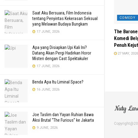
Saat Aku Bersuara, Film Indonesia
COMEDY
tentang Penyintas Kekerasan Seksual
yang Melawan Budaya Bungkam
The Barone
17 JUNE, 2026
Komedi Belg
Penuh Keju
Apa yang Disiapkan Upi Kali Ini?
Datang Akan Pergi Hadirkan Horor
27 MAY, 202
Misteri dengan Cast Spektakuler
17 JUNE, 2026
Benda Apa Itu Liminal Space?
16 JUNE, 2026
Joe Taslim dan Yayan Ruhian Bawa
Aksi Brutal “The Furious” ke Jakarta
Copyright@2
9 JUNE, 2026