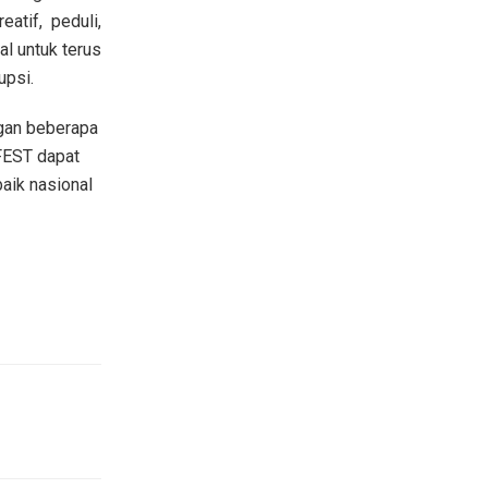
eatif, peduli,
al untuk terus
upsi.
gan beberapa
CFEST dapat
baik nasional