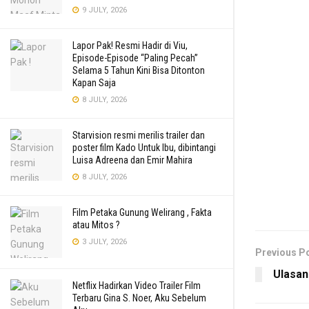
9 JULY, 2026
Lapor Pak! Resmi Hadir di Viu,
Episode-Episode “Paling Pecah”
Selama 5 Tahun Kini Bisa Ditonton
Kapan Saja
8 JULY, 2026
Starvision resmi merilis trailer dan
poster film Kado Untuk Ibu, dibintangi
Luisa Adreena dan Emir Mahira
8 JULY, 2026
Film Petaka Gunung Welirang , Fakta
atau Mitos ?
3 JULY, 2026
Previous P
Ulasan
Netflix Hadirkan Video Trailer Film
Terbaru Gina S. Noer, Aku Sebelum