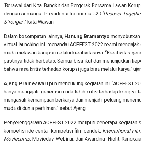
‘Berawal dari Kita, Bangkit dan Bergerak Bersama Lawan Korup
dengan semangat Presidensi Indonesia G20 ‘
Recover Together
Stronger’
,” kata Wawan.
Dalam kesempatan lainnya,
Hanung Bramantyo
menyebutkan 
virtual launching ini menandai ACFFEST 2022 resmi mengajak 
muda melawan korupsi melalui kreativitasnya. “Kreativitas ge
pastinya tidak berbatas. Semua bisa ikut dan menunjukkan ke
bahwa rasa kritis terhadap korupsi juga bisa melalui karya,” uj
Ajeng Prameswari
pun mendukung kegiatan ini. “ACFFEST 2
hanya mengajak generasi muda lebih kritis terhadap korupsi, te
mengasah kemampuan berkarya dan menjadi peluang menemu
muda di dunia perfilman,” sebut Ajeng.
Penyelenggaraan ACFFEST 2022 meliputi beberapa kegiatan s
kompetisi ide cerita, kompetisi film pendek,
International Fil
Moviecamp,
Movieday, Webinar, dan Awarding Night. Rangkaia