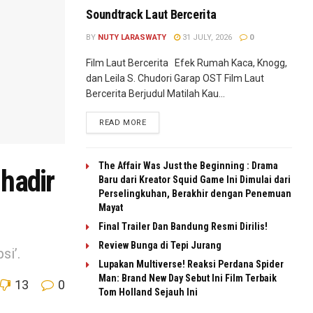
Soundtrack Laut Bercerita
BY
NUTY LARASWATY
31 JULY, 2026
0
Film Laut Bercerita Efek Rumah Kaca, Knogg,
dan Leila S. Chudori Garap OST Film Laut
Bercerita Berjudul Matilah Kau...
READ MORE
The Affair Was Just the Beginning : Drama
 hadir
Baru dari Kreator Squid Game Ini Dimulai dari
Perselingkuhan, Berakhir dengan Penemuan
Mayat
Final Trailer Dan Bandung Resmi Dirilis!
Review Bunga di Tepi Jurang
si’.
Lupakan Multiverse! Reaksi Perdana Spider
Man: Brand New Day Sebut Ini Film Terbaik
13
0
Tom Holland Sejauh Ini