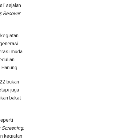
si’ sejalan
, Recover
kegiatan
generasi
nerasi muda
pedulian
ar Hanung.
022 bukan
tapi juga
kan bakat
eperti
m Screening,
n kegiatan