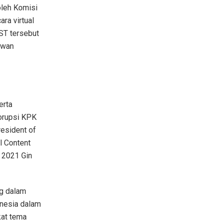
oleh Komisi
ra virtual
ST tersebut
awan
erta
orupsi KPK
esident of
l Content
 2021 Gin
g dalam
onesia dalam
kat tema