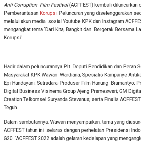
Anti-Corruption Film Festival
(ACFFEST) kembali diluncurkan 
Pemberantasan
Korupsi
.
Peluncuran yang diselenggarakan seca
melalui akun media sosial Youtube KPK dan Instagram ACFFE
mengangkat tema ‘Dari Kita, Bangkit dan Bergerak Bersama L
Korupsi’.
Hadir dalam peluncurannya PIt. Deputi Pendidikan dan Peran S
Masyarakat KPK Wawan Wardiana; Spesialis Kampanye Antik
Epi Handayani; Sutradara-Produser Film Hanung Bramantyo; Pr
Digital Business Visinema Group Ajeng Prameswari; GM Digita
Creation Telkomsel Suryanda Stevanus; serta Finalis ACFFEST
Teguh.
Dalam sambutannya, Wawan menyampaikan, tema yang diusun
ACFFEST tahun ini selaras dengan perhelatan Presidensi Ind
G20. “ACFFEST 2022 adalah gelaran kedelapan yang mengang