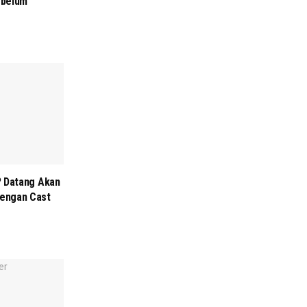
ebelum
i? Datang Akan
dengan Cast