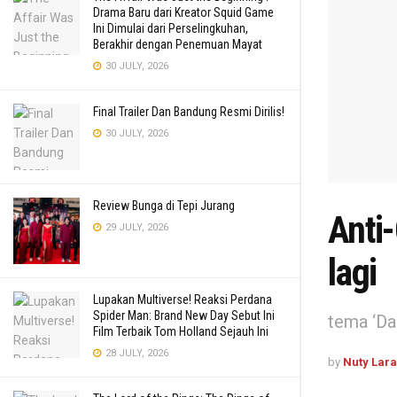
Drama Baru dari Kreator Squid Game
Ini Dimulai dari Perselingkuhan,
Berakhir dengan Penemuan Mayat
30 JULY, 2026
Final Trailer Dan Bandung Resmi Dirilis!
30 JULY, 2026
Review Bunga di Tepi Jurang
Anti-
29 JULY, 2026
lagi
Lupakan Multiverse! Reaksi Perdana
Spider Man: Brand New Day Sebut Ini
tema ‘Da
Film Terbaik Tom Holland Sejauh Ini
28 JULY, 2026
by
Nuty Lar