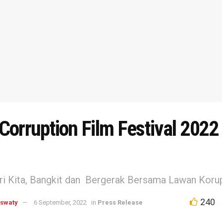
Corruption Film Festival 2022
ri Kita, Bangkit dan Bergerak Bersama Lawan Korup
240
aswaty
6 September, 2022
in
Press Release