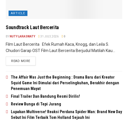
ARTICLE
Soundtrack Laut Bercerita
BY
NUTY LARASWATY
31 JULY, 2026
0
Film Laut Bercerita Efek Rumah Kaca, Knogg, dan Leila S.
Chudori Garap OST Film Laut Bercerita Berjudul Matilah Kau...
READ MORE
The Affair Was Just the Beginning : Drama Baru dari Kreator
Squid Game Ini Dimulai dari Perselingkuhan, Berakhir dengan
Penemuan Mayat
Final Trailer Dan Bandung Resmi Dirilis!
Review Bunga di Tepi Jurang
Lupakan Multiverse! Reaksi Perdana Spider Man: Brand New Day
Sebut Ini Film Terbaik Tom Holland Sejauh Ini